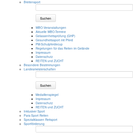
Breitensport
Suchen
WBO-Veranstaltungen
Aktuelle WBO-Termine
Gelassenheitsprüfung (GHP)
Gesundheitssport mit Pferd
PM-Schulpferdecup
Regelungen für das Reiten im Gelände
Impressum
Datenschutz
REITEN und ZUCHT
Besondere Bestimmungen
Landesmeisterschaften
Suchen
Medaillenspiegel
Impressum
Datenschutz
REITEN und ZUCHT
Inklusiver Sport
Para-Sport Reiten
Spezialklassen Reitsport
Sportförderung