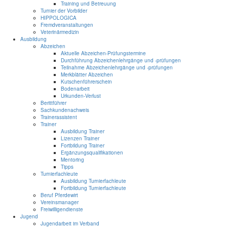
Training und Betreuung
Turnier der Vorbilder
HIPPOLOGICA
Fremdveranstaltungen
Veterinärmedizin
Ausbildung
Abzeichen
Aktuelle Abzeichen-Prüfungstermine
Durchführung Abzeichenlehrgänge und -prüfungen
Teilnahme Abzeichenlehrgänge und -prüfungen
Merkblätter Abzeichen
Kutschenführerschein
Bodenarbeit
Urkunden-Verlust
Berittführer
Sachkundenachweis
Trainerassistent
Trainer
Ausbildung Trainer
Lizenzen Trainer
Fortbildung Trainer
Ergänzungsqualifikationen
Mentoring
Tipps
Turnierfachleute
Ausbildung Turnierfachleute
Fortbildung Turnierfachleute
Beruf Pferdewirt
Vereinsmanager
Freiwilligendienste
Jugend
Jugendarbeit im Verband