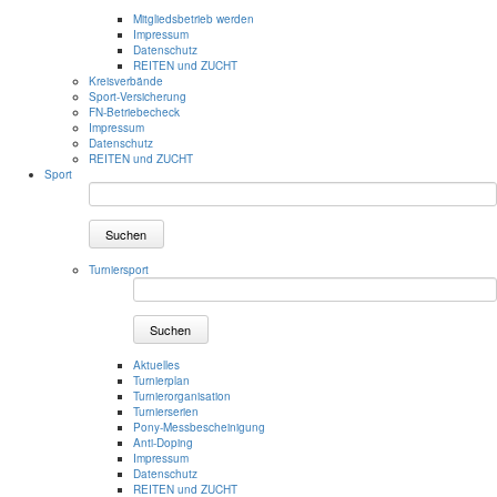
Mitgliedsbetrieb werden
Impressum
Datenschutz
REITEN und ZUCHT
Kreisverbände
Sport-Versicherung
FN-Betriebecheck
Impressum
Datenschutz
REITEN und ZUCHT
Sport
Suchen
Turniersport
Suchen
Aktuelles
Turnierplan
Turnierorganisation
Turnierserien
Pony-Messbescheinigung
Anti-Doping
Impressum
Datenschutz
REITEN und ZUCHT