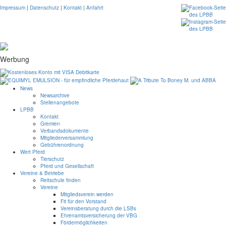
Impressum
|
Datenschutz
|
Kontakt
|
Anfahrt
Werbung
News
Newsarchive
Stellenangebote
LPBB
Kontakt
Gremien
Verbandsdokumente
Mitgliederversammlung
Gebührenordnung
Wert Pferd
Tierschutz
Pferd und Gesellschaft
Vereine & Betriebe
Reitschule finden
Vereine
Mitgliedsverein werden
Fit für den Vorstand
Vereinsberatung durch die LSBs
Ehrenamtsversicherung der VBG
Fördermöglichkeiten