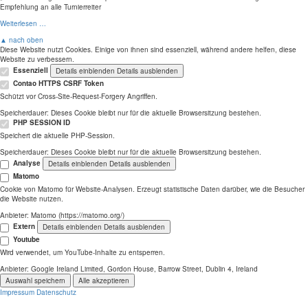
Empfehlung an alle Turnierreiter
Weiterlesen …
▲ nach oben
Diese Website nutzt Cookies. Einige von ihnen sind essenziell, während andere helfen, diese
Website zu verbessern.
Essenziell
Details einblenden
Details ausblenden
Contao HTTPS CSRF Token
Schützt vor Cross-Site-Request-Forgery Angriffen.
Speicherdauer:
Dieses Cookie bleibt nur für die aktuelle Browsersitzung bestehen.
PHP SESSION ID
Speichert die aktuelle PHP-Session.
Speicherdauer:
Dieses Cookie bleibt nur für die aktuelle Browsersitzung bestehen.
Analyse
Details einblenden
Details ausblenden
Matomo
Cookie von Matomo für Website-Analysen. Erzeugt statistische Daten darüber, wie die Besucher
die Website nutzen.
Anbieter:
Matomo (https://matomo.org/)
Extern
Details einblenden
Details ausblenden
Youtube
Wird verwendet, um YouTube-Inhalte zu entsperren.
Anbieter:
Google Ireland Limited, Gordon House, Barrow Street, Dublin 4, Ireland
Auswahl speichern
Alle akzeptieren
Impressum
Datenschutz