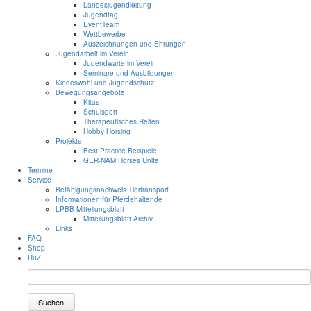
Landesjugendleitung
Jugendtag
EventTeam
Wettbewerbe
Auszeichnungen und Ehrungen
Jugendarbeit im Verein
Jugendwarte im Verein
Seminare und Ausbildungen
Kindeswohl und Jugendschutz
Bewegungsangebote
Kitas
Schulsport
Therapeutisches Reiten
Hobby Horsing
Projekte
Best Practice Beispiele
GER-NAM Horses Unite
Termine
Service
Befähigungsnachweis Tiertransport
Informationen für Pferdehaltende
LPBB-Mitteilungsblatt
Mitteilungsblatt Archiv
Links
FAQ
Shop
RuZ
Suchen