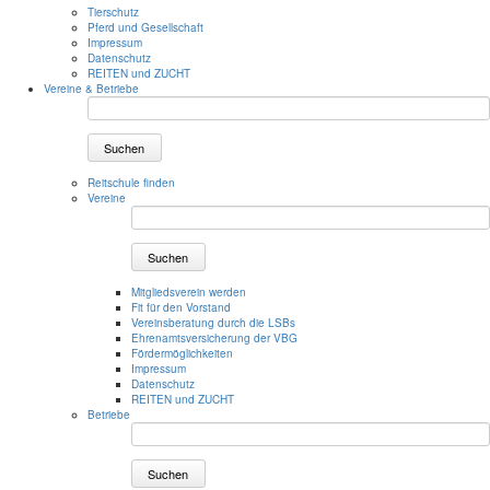
Tierschutz
Pferd und Gesellschaft
Impressum
Datenschutz
REITEN und ZUCHT
Vereine & Betriebe
Suchen
Reitschule finden
Vereine
Suchen
Mitgliedsverein werden
Fit für den Vorstand
Vereinsberatung durch die LSBs
Ehrenamtsversicherung der VBG
Fördermöglichkeiten
Impressum
Datenschutz
REITEN und ZUCHT
Betriebe
Suchen