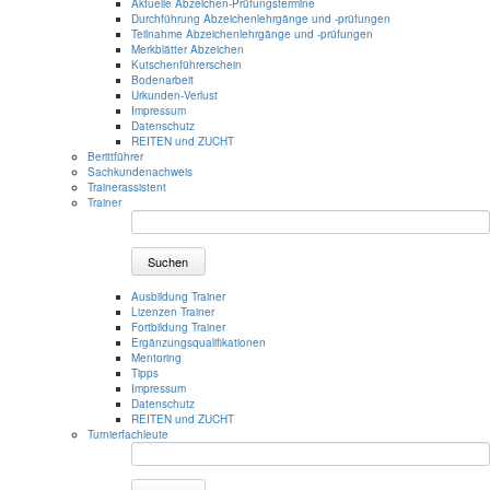
Aktuelle Abzeichen-Prüfungstermine
Durchführung Abzeichenlehrgänge und -prüfungen
Teilnahme Abzeichenlehrgänge und -prüfungen
Merkblätter Abzeichen
Kutschenführerschein
Bodenarbeit
Urkunden-Verlust
Impressum
Datenschutz
REITEN und ZUCHT
Berittführer
Sachkundenachweis
Trainerassistent
Trainer
Suchen
Ausbildung Trainer
Lizenzen Trainer
Fortbildung Trainer
Ergänzungsqualifikationen
Mentoring
Tipps
Impressum
Datenschutz
REITEN und ZUCHT
Turnierfachleute