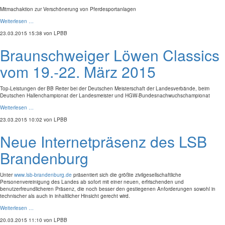
Mitmachaktion zur Verschönerung von Pferdesportanlagen
Weiterlesen …
23.03.2015 15:38
von LPBB
Braunschweiger Löwen Classics
vom 19.-22. März 2015
Top-Leistungen der BB Reiter bei der Deutschen Meisterschaft der Landesverbände, beim
Deutschen Hallenchampionat der Landesmeister und HGW-Bundesnachwuchschampionat
Weiterlesen …
23.03.2015 10:02
von LPBB
Neue Internetpräsenz des LSB
Brandenburg
Unter
www.lsb-brandenburg.de
präsentiert sich die größte zivilgesellschaftliche
Personenvereinigung des Landes ab sofort mit einer neuen, erfrischenden und
benutzerfreundlicheren Präsenz, die noch besser den gestiegenen Anforderungen sowohl in
technischer als auch in inhaltlicher Hinsicht gerecht wird.
Weiterlesen …
20.03.2015 11:10
von LPBB