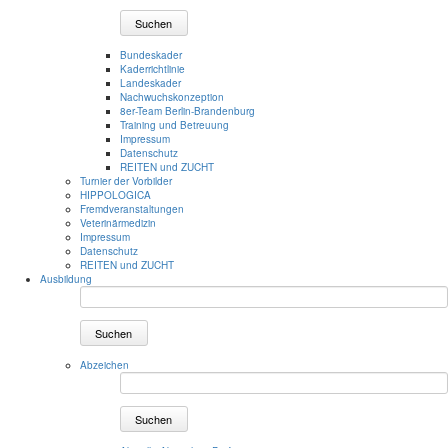
Suchen
Bundeskader
Kaderrichtlinie
Landeskader
Nachwuchskonzeption
8er-Team Berlin-Brandenburg
Training und Betreuung
Impressum
Datenschutz
REITEN und ZUCHT
Turnier der Vorbilder
HIPPOLOGICA
Fremdveranstaltungen
Veterinärmedizin
Impressum
Datenschutz
REITEN und ZUCHT
Ausbildung
Suchen
Abzeichen
Suchen