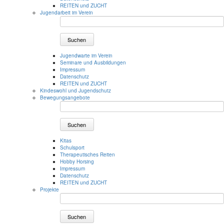
REITEN und ZUCHT
Jugendarbeit im Verein
Suchen
Jugendwarte im Verein
Seminare und Ausbildungen
Impressum
Datenschutz
REITEN und ZUCHT
Kindeswohl und Jugendschutz
Bewegungsangebote
Suchen
Kitas
Schulsport
Therapeutisches Reiten
Hobby Horsing
Impressum
Datenschutz
REITEN und ZUCHT
Projekte
Suchen