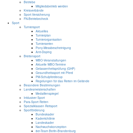
Betriebe
Mitgliedsbetrieb werden
Kreisverbände
Sport-Versicherung
FN-Betriebecheck
Sport
Turniersport
Aktuelles
Turnierplan
Turnierorganisation
Turnierserien
Pony-Messbescheinigung
Anti-Doping
Breitensport
WBO-Veranstaltungen
Aktuelle WBO-Termine
Gelassenheitsprüfung (GHP)
Gesundheitssport mit Pferd
PM-Schulpferdecup
Regelungen für das Reiten im Gelände
Besondere Bestimmungen
Landesmeisterschaften
Medaillenspiegel
Inklusiver Sport
Para-Sport Reiten
Spezialklassen Reitsport
Sportförderung
Bundeskader
Kaderrichtlinie
Landeskader
Nachwuchskonzeption
8er-Team Berlin-Brandenburg