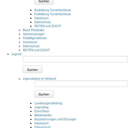
Suchen
Ausbildung Turnierfachleute
Fortbildung Turnierfachleute
Impressum
Datenschutz
REITEN und ZUCHT
Beruf Pferdewirt
Vereinsmanager
Freiwilligendienste
Impressum
Datenschutz
REITEN und ZUCHT
Jugend
Suchen
Jugendarbeit im Verband
Suchen
Landesjugendleitung
Jugendtag
EventTeam
Wettbewerbe
Auszeichnungen und Ehrungen
Impressum
Datenschutz