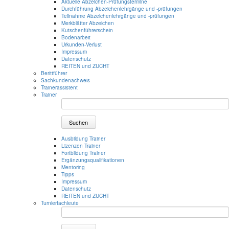
Aktuelle Abzeichen-Prüfungstermine
Durchführung Abzeichenlehrgänge und -prüfungen
Teilnahme Abzeichenlehrgänge und -prüfungen
Merkblätter Abzeichen
Kutschenführerschein
Bodenarbeit
Urkunden-Verlust
Impressum
Datenschutz
REITEN und ZUCHT
Berittführer
Sachkundenachweis
Trainerassistent
Trainer
Suchen
Ausbildung Trainer
Lizenzen Trainer
Fortbildung Trainer
Ergänzungsqualifikationen
Mentoring
Tipps
Impressum
Datenschutz
REITEN und ZUCHT
Turnierfachleute