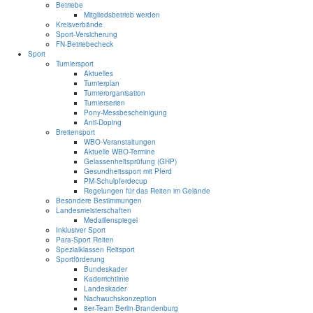
Betriebe
Mitgliedsbetrieb werden
Kreisverbände
Sport-Versicherung
FN-Betriebecheck
Sport
Turniersport
Aktuelles
Turnierplan
Turnierorganisation
Turnierserien
Pony-Messbescheinigung
Anti-Doping
Breitensport
WBO-Veranstaltungen
Aktuelle WBO-Termine
Gelassenheitsprüfung (GHP)
Gesundheitssport mit Pferd
PM-Schulpferdecup
Regelungen für das Reiten im Gelände
Besondere Bestimmungen
Landesmeisterschaften
Medaillenspiegel
Inklusiver Sport
Para-Sport Reiten
Spezialklassen Reitsport
Sportförderung
Bundeskader
Kaderrichtlinie
Landeskader
Nachwuchskonzeption
8er-Team Berlin-Brandenburg