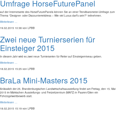
Umfrage HorseFuturePanel
auf der Internetseite des HorseFuturePanels können Sie an einer Trendbarometer-Umfrage zum
Thema "Designer- oder Discounterreitdress – Wie viel Luxus darf’s sein?" teilnehmen.
Weiterlesen …
19.02.2015 10:38
von LPBB
Zwei neue Turnierserien für
Einsteiger 2015
In diesem Jahr wird es zwei neue Turnierserien für Reiter auf Einsteigerniveau geben.
Weiterlesen …
18.02.2015 15:25
von LPBB
BraLa Mini-Masters 2015
Anlässlich der 25. Brandenburgischen Landwirtschaftsausstellung findet am Freitag, den 15. Mai
2015 im Märkischen Ausstellungs- und Freizeitzentrum (MAFZ) in Paaren/Glien ein
Führzügelwettbewerb statt.
Weiterlesen …
18.02.2015 15:19
von LPBB