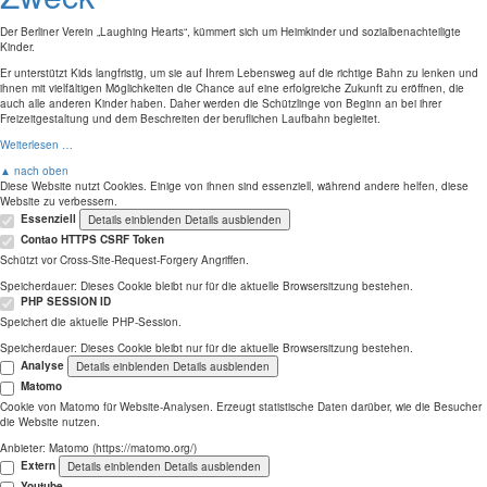
Der Berliner Verein „Laughing Hearts“, kümmert sich um Heimkinder und sozialbenachteiligte
Kinder.
Er unterstützt Kids langfristig, um sie auf Ihrem Lebensweg auf die richtige Bahn zu lenken und
ihnen mit vielfältigen Möglichkeiten die Chance auf eine erfolgreiche Zukunft zu eröffnen, die
auch alle anderen Kinder haben. Daher werden die Schützlinge von Beginn an bei ihrer
Freizeitgestaltung und dem Beschreiten der beruflichen Laufbahn begleitet.
Weiterlesen …
▲ nach oben
Diese Website nutzt Cookies. Einige von ihnen sind essenziell, während andere helfen, diese
Website zu verbessern.
Essenziell
Details einblenden
Details ausblenden
Contao HTTPS CSRF Token
Schützt vor Cross-Site-Request-Forgery Angriffen.
Speicherdauer:
Dieses Cookie bleibt nur für die aktuelle Browsersitzung bestehen.
PHP SESSION ID
Speichert die aktuelle PHP-Session.
Speicherdauer:
Dieses Cookie bleibt nur für die aktuelle Browsersitzung bestehen.
Analyse
Details einblenden
Details ausblenden
Matomo
Cookie von Matomo für Website-Analysen. Erzeugt statistische Daten darüber, wie die Besucher
die Website nutzen.
Anbieter:
Matomo (https://matomo.org/)
Extern
Details einblenden
Details ausblenden
Youtube