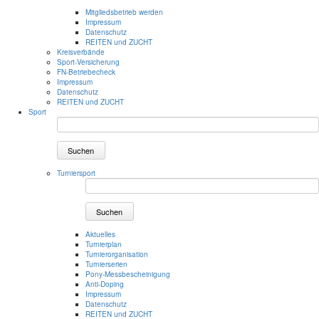
Mitgliedsbetrieb werden
Impressum
Datenschutz
REITEN und ZUCHT
Kreisverbände
Sport-Versicherung
FN-Betriebecheck
Impressum
Datenschutz
REITEN und ZUCHT
Sport
Suchen
Turniersport
Suchen
Aktuelles
Turnierplan
Turnierorganisation
Turnierserien
Pony-Messbescheinigung
Anti-Doping
Impressum
Datenschutz
REITEN und ZUCHT