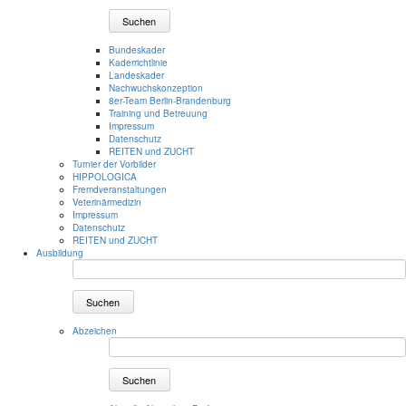
Suchen
Bundeskader
Kaderrichtlinie
Landeskader
Nachwuchskonzeption
8er-Team Berlin-Brandenburg
Training und Betreuung
Impressum
Datenschutz
REITEN und ZUCHT
Turnier der Vorbilder
HIPPOLOGICA
Fremdveranstaltungen
Veterinärmedizin
Impressum
Datenschutz
REITEN und ZUCHT
Ausbildung
Suchen
Abzeichen
Suchen