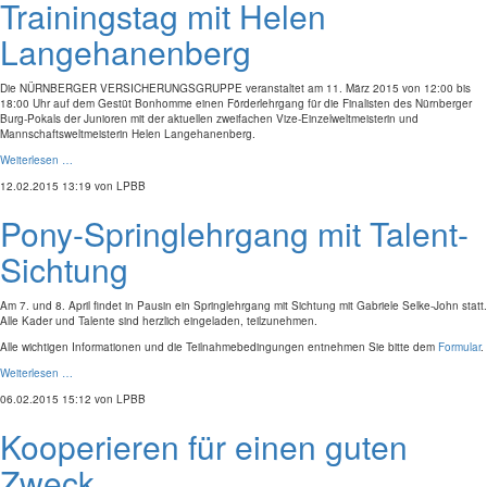
Trainingstag mit Helen
Langehanenberg
Die NÜRNBERGER VERSICHERUNGSGRUPPE veranstaltet am 11. März 2015 von 12:00 bis
18:00 Uhr auf dem Gestüt Bonhomme einen Förderlehrgang für die Finalisten des Nürnberger
Burg-Pokals der Junioren mit der aktuellen zweifachen Vize-Einzelweltmeisterin und
Mannschaftsweltmeisterin Helen Langehanenberg.
Weiterlesen …
12.02.2015 13:19
von LPBB
Pony-Springlehrgang mit Talent-
Sichtung
Am 7. und 8. April findet in Pausin ein Springlehrgang mit Sichtung mit Gabriele Selke-John statt.
Alle Kader und Talente sind herzlich eingeladen, teilzunehmen.
Alle wichtigen Informationen und die Teilnahmebedingungen entnehmen Sie bitte dem
Formular
.
Weiterlesen …
06.02.2015 15:12
von LPBB
Kooperieren für einen guten
Zweck