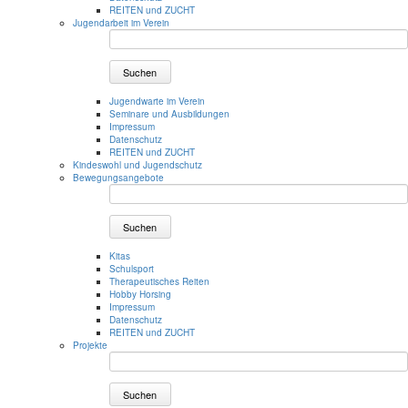
REITEN und ZUCHT
Jugendarbeit im Verein
Suchen
Jugendwarte im Verein
Seminare und Ausbildungen
Impressum
Datenschutz
REITEN und ZUCHT
Kindeswohl und Jugendschutz
Bewegungsangebote
Suchen
Kitas
Schulsport
Therapeutisches Reiten
Hobby Horsing
Impressum
Datenschutz
REITEN und ZUCHT
Projekte
Suchen