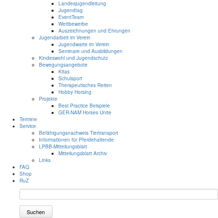
Landesjugendleitung
Jugendtag
EventTeam
Wettbewerbe
Auszeichnungen und Ehrungen
Jugendarbeit im Verein
Jugendwarte im Verein
Seminare und Ausbildungen
Kindeswohl und Jugendschutz
Bewegungsangebote
Kitas
Schulsport
Therapeutisches Reiten
Hobby Horsing
Projekte
Best Practice Beispiele
GER-NAM Horses Unite
Termine
Service
Befähigungsnachweis Tiertransport
Informationen für Pferdehaltende
LPBB-Mitteilungsblatt
Mitteilungsblatt Archiv
Links
FAQ
Shop
RuZ
Suchen