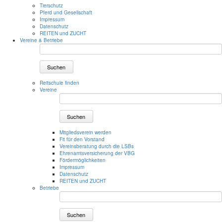
Tierschutz
Pferd und Gesellschaft
Impressum
Datenschutz
REITEN und ZUCHT
Vereine & Betriebe
Suchen
Reitschule finden
Vereine
Suchen
Mitgliedsverein werden
Fit für den Vorstand
Vereinsberatung durch die LSBs
Ehrenamtsversicherung der VBG
Fördermöglichkeiten
Impressum
Datenschutz
REITEN und ZUCHT
Betriebe
Suchen