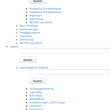
Suchen
Ausbildung Turnierfachleute
Fortbildung Turnierfachleute
Impressum
Datenschutz
REITEN und ZUCHT
Beruf Pferdewirt
Vereinsmanager
Freiwilligendienste
Impressum
Datenschutz
REITEN und ZUCHT
Jugend
Suchen
Jugendarbeit im Verband
Suchen
Landesjugendleitung
Jugendtag
EventTeam
Wettbewerbe
Auszeichnungen und Ehrungen
Impressum
Datenschutz