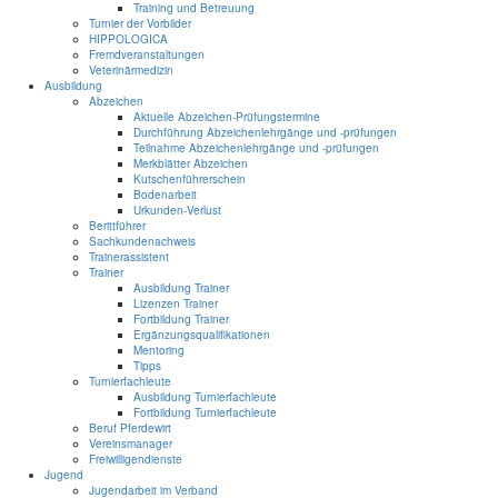
Training und Betreuung
Turnier der Vorbilder
HIPPOLOGICA
Fremdveranstaltungen
Veterinärmedizin
Ausbildung
Abzeichen
Aktuelle Abzeichen-Prüfungstermine
Durchführung Abzeichenlehrgänge und -prüfungen
Teilnahme Abzeichenlehrgänge und -prüfungen
Merkblätter Abzeichen
Kutschenführerschein
Bodenarbeit
Urkunden-Verlust
Berittführer
Sachkundenachweis
Trainerassistent
Trainer
Ausbildung Trainer
Lizenzen Trainer
Fortbildung Trainer
Ergänzungsqualifikationen
Mentoring
Tipps
Turnierfachleute
Ausbildung Turnierfachleute
Fortbildung Turnierfachleute
Beruf Pferdewirt
Vereinsmanager
Freiwilligendienste
Jugend
Jugendarbeit im Verband