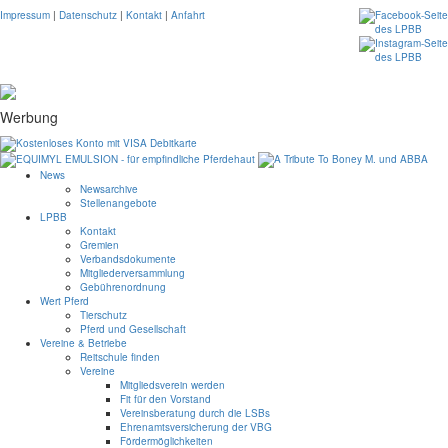
Impressum
|
Datenschutz
|
Kontakt
|
Anfahrt
Werbung
News
Newsarchive
Stellenangebote
LPBB
Kontakt
Gremien
Verbandsdokumente
Mitgliederversammlung
Gebührenordnung
Wert Pferd
Tierschutz
Pferd und Gesellschaft
Vereine & Betriebe
Reitschule finden
Vereine
Mitgliedsverein werden
Fit für den Vorstand
Vereinsberatung durch die LSBs
Ehrenamtsversicherung der VBG
Fördermöglichkeiten