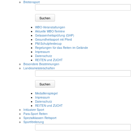
Breitensport
Suchen
WBO-Veranstaltungen
Aktuelle WBO-Termine
Gelassenheitsprüfung (GHP)
Gesundheitssport mit Pferd
PM-Schulpferdecup
Regelungen für das Reiten im Gelände
Impressum
Datenschutz
REITEN und ZUCHT
Besondere Bestimmungen
Landesmeisterschaften
Suchen
Medaillenspiegel
Impressum
Datenschutz
REITEN und ZUCHT
Inklusiver Sport
Para-Sport Reiten
Spezialklassen Reitsport
Sportförderung