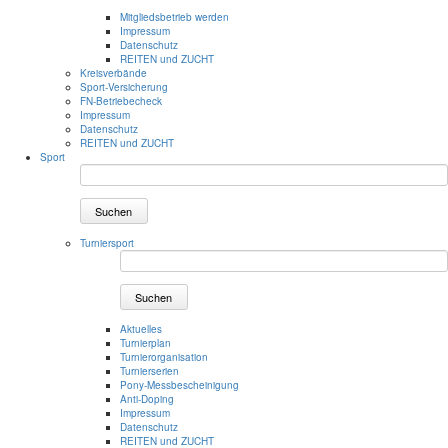
Mitgliedsbetrieb werden
Impressum
Datenschutz
REITEN und ZUCHT
Kreisverbände
Sport-Versicherung
FN-Betriebecheck
Impressum
Datenschutz
REITEN und ZUCHT
Sport
Suchen
Turniersport
Suchen
Aktuelles
Turnierplan
Turnierorganisation
Turnierserien
Pony-Messbescheinigung
Anti-Doping
Impressum
Datenschutz
REITEN und ZUCHT