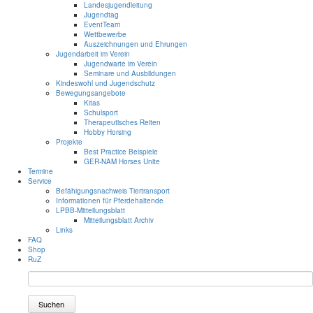
Landesjugendleitung
Jugendtag
EventTeam
Wettbewerbe
Auszeichnungen und Ehrungen
Jugendarbeit im Verein
Jugendwarte im Verein
Seminare und Ausbildungen
Kindeswohl und Jugendschutz
Bewegungsangebote
Kitas
Schulsport
Therapeutisches Reiten
Hobby Horsing
Projekte
Best Practice Beispiele
GER-NAM Horses Unite
Termine
Service
Befähigungsnachweis Tiertransport
Informationen für Pferdehaltende
LPBB-Mitteilungsblatt
Mitteilungsblatt Archiv
Links
FAQ
Shop
RuZ
Suchen