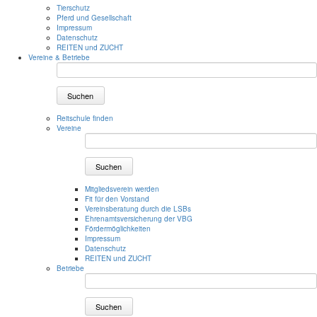
Tierschutz
Pferd und Gesellschaft
Impressum
Datenschutz
REITEN und ZUCHT
Vereine & Betriebe
Suchen
Reitschule finden
Vereine
Suchen
Mitgliedsverein werden
Fit für den Vorstand
Vereinsberatung durch die LSBs
Ehrenamtsversicherung der VBG
Fördermöglichkeiten
Impressum
Datenschutz
REITEN und ZUCHT
Betriebe
Suchen