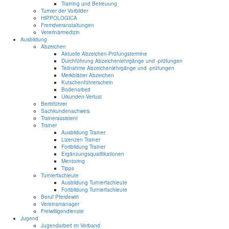
Training und Betreuung
Turnier der Vorbilder
HIPPOLOGICA
Fremdveranstaltungen
Veterinärmedizin
Ausbildung
Abzeichen
Aktuelle Abzeichen-Prüfungstermine
Durchführung Abzeichenlehrgänge und -prüfungen
Teilnahme Abzeichenlehrgänge und -prüfungen
Merkblätter Abzeichen
Kutschenführerschein
Bodenarbeit
Urkunden-Verlust
Berittführer
Sachkundenachweis
Trainerassistent
Trainer
Ausbildung Trainer
Lizenzen Trainer
Fortbildung Trainer
Ergänzungsqualifikationen
Mentoring
Tipps
Turnierfachleute
Ausbildung Turnierfachleute
Fortbildung Turnierfachleute
Beruf Pferdewirt
Vereinsmanager
Freiwilligendienste
Jugend
Jugendarbeit im Verband