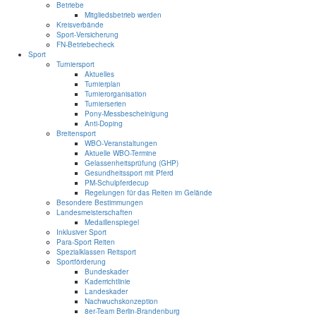
Betriebe
Mitgliedsbetrieb werden
Kreisverbände
Sport-Versicherung
FN-Betriebecheck
Sport
Turniersport
Aktuelles
Turnierplan
Turnierorganisation
Turnierserien
Pony-Messbescheinigung
Anti-Doping
Breitensport
WBO-Veranstaltungen
Aktuelle WBO-Termine
Gelassenheitsprüfung (GHP)
Gesundheitssport mit Pferd
PM-Schulpferdecup
Regelungen für das Reiten im Gelände
Besondere Bestimmungen
Landesmeisterschaften
Medaillenspiegel
Inklusiver Sport
Para-Sport Reiten
Spezialklassen Reitsport
Sportförderung
Bundeskader
Kaderrichtlinie
Landeskader
Nachwuchskonzeption
8er-Team Berlin-Brandenburg