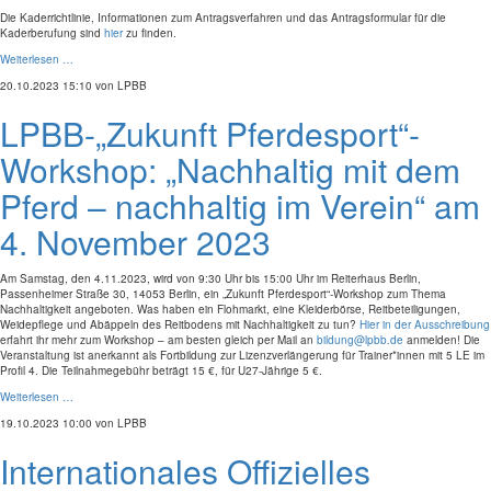
Die Kaderrichtlinie, Informationen zum Antragsverfahren und das Antragsformular für die
Kaderberufung sind
hier
zu finden.
Weiterlesen …
20.10.2023 15:10
von LPBB
LPBB-„Zukunft Pferdesport“-
Workshop: „Nachhaltig mit dem
Pferd – nachhaltig im Verein“ am
4. November 2023
Am Samstag, den 4.11.2023, wird von 9:30 Uhr bis 15:00 Uhr im Reiterhaus Berlin,
Passenheimer Straße 30, 14053 Berlin, ein „Zukunft Pferdesport“-Workshop zum Thema
Nachhaltigkeit angeboten. Was haben ein Flohmarkt, eine Kleiderbörse, Reitbeteiligungen,
Weidepflege und Abäppeln des Reitbodens mit Nachhaltigkeit zu tun?
Hier in der Ausschreibung
erfahrt ihr mehr zum Workshop – am besten gleich per Mail an
bildung@lpbb.de
anmelden! Die
Veranstaltung ist anerkannt als Fortbildung zur Lizenzverlängerung für Trainer*innen mit 5 LE im
Profil 4. Die Teilnahmegebühr beträgt 15 €, für U27-Jährige 5 €.
Weiterlesen …
19.10.2023 10:00
von LPBB
Internationales Offizielles