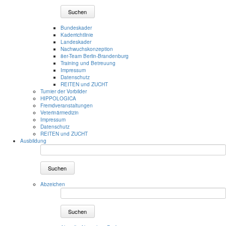
Suchen
Bundeskader
Kaderrichtlinie
Landeskader
Nachwuchskonzeption
8er-Team Berlin-Brandenburg
Training und Betreuung
Impressum
Datenschutz
REITEN und ZUCHT
Turnier der Vorbilder
HIPPOLOGICA
Fremdveranstaltungen
Veterinärmedizin
Impressum
Datenschutz
REITEN und ZUCHT
Ausbildung
Suchen
Abzeichen
Suchen