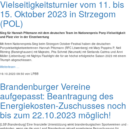
Vielseitigkeitsturnier vom 11. bis
15. Oktober 2023 in Strzegom
(POL)
Sieg für Hannah Pfitzmann mit dem deutschen Team im Nationenpreis Pony-Vielseitigkeit
und Platz vier in der Einzelwertung
Mit ihrem Nationenpreis-Sieg beim Strzegom October Festival haben die deutschen
Ponyvielseitigkeitsreiterinnen Hannah Pfitzmann (RFC Löwenberg) mit Mary Poppins P, Nell
Röming (Barsinghausen) mit Majestro, Pita Schmid (Neumark) mit Sietlands Catrina und Anni
Müller (Liebenburg) mit Nightys Flashlight die für sie höchst erfolgreiche Saison 2023 mit einem
Triumph abgeschlossen.
Weiterlesen …
19.10.2023 09:50
von LPBB
Brandenburger Vereine
aufgepasst: Beantragung des
Energiekosten-Zuschusses noch
bis zum 22.10.2023 möglich!
[LSB Brandenburg]
Eine finanzielle Unterstützung winkt brandenburgischen Sportvereinen und -
verbänden, wenn sie die vom Land Brandenburg aktuell angebotene Bezuschussung für