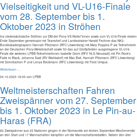
Vielseitigkeit und VL-U16-Finale
vom 28. September bis 1.
Oktober 2023 in Ströhen
Ins niedersächsische Ströhen zur DM der Pony-VS-Reiter*innen sowie zum VL-U16-Finale reisten
Ende September gemeinsam mit Teamchef und Landestrainer Harald Fechner das NK2-
Bundeskadergespann Hannah Pfitzmann (RFC Löwenberg) mit Mary Poppins P als Teilnehmerin
an der Deutschen Pony-Meisterschaft sowie für das auf Großpferden ausgetragene VL-U16-
Finale die weiteren LPBB-Teilnehmerinnen Isabelle Grom (RFV HLG Neustadt) mit Pin Rock's
Fade to Black, Johanna Said (RV Wahlsdorf) mit Mac Bali, Hannah Pfitzmann (RFC Löwenberg)
mit Dornröschen P und Lenya Beckmann (RFC Löwenberg) mit Fürst Unique.
Weiterlesen …
04.10.2023 18:00
von LPBB
Weltmeisterschaften Fahren
Zweispänner vom 27. September
bis 1. Oktober 2023 in Le Pin-au-
Haras (FRA)
92 Zweispänner aus 25 Nationen gingen in der Normandie am letzten September-Wochenende
an den Start und 17 Mannschaften kämpften um die Mannschaftsmedaillen. Neben den drei