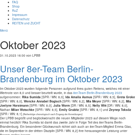
FAQ
Shop
RuZ
Impressum
Datenschutz
REITEN und ZUCHT
Menü
Oktober 2023
31.10.2023 16:00
von LPBB
Unser 8er-Team Berlin-
Brandenburg im Oktober 2023
Im Oktober 2023 wurden folgende Personen aufgrund ihres guten Reitens, welches mit einer
Wertnote von 8,0 und besser beurteilt wurde,
in das
8er-Team Berlin-Brandenburg 2023
aufgenommen:
Rika Sumida
[SPR / WN: 8,0],
Ida Amalia Asmus
[SPR / WN: 8,5],
Greta Groke
[SPR / WN: 8,0],
Wencke Annabel Bogisch
[SPR / WN: 8,2],
Mia Meyer
[SPR / WN: 8,2],
Mia
Joelyne Horstmann
[SPR / WN: 8,0],
Julia Worm
[DR / WN: 8,5],
Nelly Witt
[DR / WN: 8,0],
Nathan
Milan Wotschke
[SPR / WN: 8,5],
Emily Grubitz
[SPR / WN: 8,1] und
Zeynep Toksöz
[SPR / WN: 8,1]
.
[Reihenfolge chronologisch nach Eingang der Anmeldungen]
Der LPBB begrüßt und beglückwünscht die neuen Mitglieder 2023 auf diesem Wege noch
einmal herzlich! Rika Sumida ist damit das zweite Jahr in Folge Teil des 8er-Teams Berlin-
Brandenburg. Ein besonderer Glückwunsch richtet sich auch an 8er-Team-Mitglied Emma Glas,
die im September in der dritten Disziplin [SPR / WN: 8,2] ihre herausragende Leistung unter