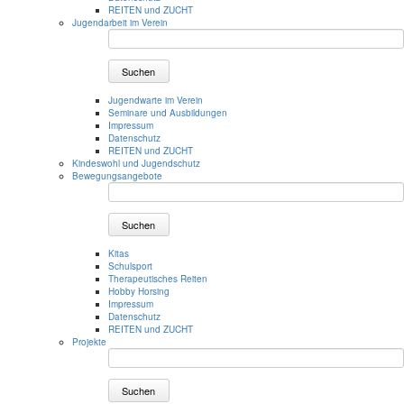
REITEN und ZUCHT
Jugendarbeit im Verein
Suchen
Jugendwarte im Verein
Seminare und Ausbildungen
Impressum
Datenschutz
REITEN und ZUCHT
Kindeswohl und Jugendschutz
Bewegungsangebote
Suchen
Kitas
Schulsport
Therapeutisches Reiten
Hobby Horsing
Impressum
Datenschutz
REITEN und ZUCHT
Projekte
Suchen