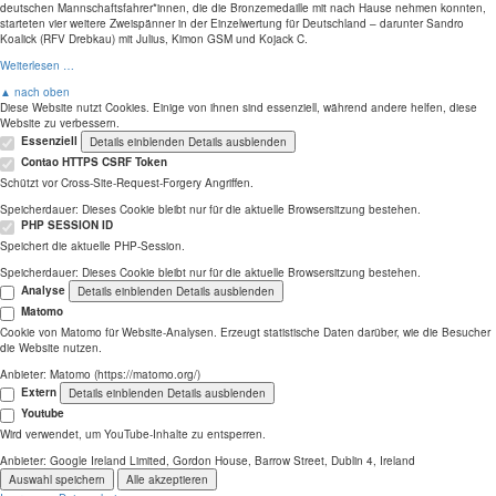
deutschen Mannschaftsfahrer*innen, die die Bronzemedaille mit nach Hause nehmen konnten,
starteten vier weitere Zweispänner in der Einzelwertung für Deutschland – darunter Sandro
Koalick (RFV Drebkau) mit Julius, Kimon GSM und Kojack C.
Weiterlesen …
▲ nach oben
Diese Website nutzt Cookies. Einige von ihnen sind essenziell, während andere helfen, diese
Website zu verbessern.
Essenziell
Details einblenden
Details ausblenden
Contao HTTPS CSRF Token
Schützt vor Cross-Site-Request-Forgery Angriffen.
Speicherdauer:
Dieses Cookie bleibt nur für die aktuelle Browsersitzung bestehen.
PHP SESSION ID
Speichert die aktuelle PHP-Session.
Speicherdauer:
Dieses Cookie bleibt nur für die aktuelle Browsersitzung bestehen.
Analyse
Details einblenden
Details ausblenden
Matomo
Cookie von Matomo für Website-Analysen. Erzeugt statistische Daten darüber, wie die Besucher
die Website nutzen.
Anbieter:
Matomo (https://matomo.org/)
Extern
Details einblenden
Details ausblenden
Youtube
Wird verwendet, um YouTube-Inhalte zu entsperren.
Anbieter:
Google Ireland Limited, Gordon House, Barrow Street, Dublin 4, Ireland
Auswahl speichern
Alle akzeptieren