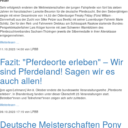
Pelzer
Sehr erfolgreich endeten die Weltmeisterschaften der jungen Fahrpferde von fünf bis sieben
Jahren im französischen Lamotte-Beuvron für die deutsche Pferdezucht. Bei den Siebenjährigen
siegte mit einer Gesamtnote von 14,53 der Oldenburger Freaky Friday (Fürst William -
Donnerhall) aus der Zucht von Silke Pelzer aus Beelitz mit seiner Luxemburger Fahrerin Marie
Schiltz. Der für den Reit- und Fahrverein Drebkau am Schlosspark Raakow startende Bundes-
Perspektivkaderfahrer Lars Krüger konnte mit zwei Schweren Warmblütern des
Pferdezuchtverbandes Sachsen-Thüringen jeweils die Silbermedaille in ihrer Altersklasse
entgegennehmen.
Weiterlesen …
11.10.2023 14:00
von LPBB
Fazit: "Pferdeorte erleben" – Wir
sind Pferdeland! Sagen wir es
auch allen!
[pro agro/Lehmann]
Am 8. Oktober endete die bundesweite Veranstaltungsreihe „Pferdeorte
erleben“. In Brandenburg fanden unter dieser Überschrift 25 Veranstaltungen statt.
Betreiber*innen und Teilnehmer*innen zeigen sich sehr zufrieden.
Weiterlesen …
09.10.2023 17:15
von LPBB
Deutsche Meisterschaften Pony