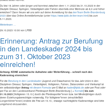
Beweis stellen konnte.
Du bist 18 Jahr
en oder jünger und
konntest zwischen dem 1.11.2022 bis 31.10.2023
in der
Disziplin Dressur, Sp
ringen, Vielseitigkeit oder Fahren ebenfalls eine Wertnote ab 8,0 und höher
erreichen? Dann freuen wir uns sehr auf deine Anmeldung für das
8er-Team Berlin-Brandenburg
2023
über das Online-Anmeldeformular (unter
https://www.lpbb.de/8er-team.html
) bis zum
5.11.2023.
Weiterlesen …
29.10.2023 10:00
von LPBB
Erinnerung: Antrag zur Berufung
in den Landeskader 2024 bis
zum 31. Oktober 2023
einreichen!
Achtung: KEINE automatische Aufnahme oder Weiterführung – schnell noch den
Kaderantrag einreichen!
Für die
Berufung in den Landeskader
(Jugend und Erwachsene) für das Jahr 2024 in den
Disziplinen Dressur, Springen, Vielseitigkeit, Voltigieren, Fahren, Distanzreiten und Vierkampf ist
ein selbstständiger
Antrag
mit diesem Formular
per E-Mail an
kader@lpbb.de
oder
per Post
oder
per Fax an den Landesverband Pferdesport Berlin-Brandenburg [→
Kontakt
]
bis zum
31.10.2023
[Voltigieren 15.10.] durch die Pferdesportler*innen bzw. bei Minderjährigen durch
deren Erziehungsberechtigte notwendig. Für Voltigierer*innen (einschließlich
Longenführer*innen) endete die Frist am 15.10.; etwaige nachträgliche Kaderanträge sind bitte
umgehend einzusenden.