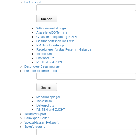
Breitensport
Suchen
WBO-Veranstaltungen
Aktuelle WBO-Termine
Gelassenheitsprüfung (GHP)
Gesundheitssport mit Pferd
PM-Schulpferdecup
Regelungen für das Reiten im Gelände
Impressum
Datenschutz
REITEN und ZUCHT
Besondere Bestimmungen
Landesmeisterschaften
Suchen
Medaillenspiegel
Impressum
Datenschutz
REITEN und ZUCHT
Inklusiver Sport
Para-Sport Reiten
Spezialklassen Reitsport
Sportförderung