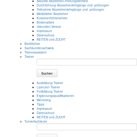
Aktuelle Abzeichen-Prüfungstermine
Durchführung Abzeichenlehrgänge und -prüfungen
Teilnahme Abzeichenlehrgänge und -prüfungen
Merkblätter Abzeichen
Kutschenführerschein
Bodenarbeit
Urkunden-Verlust
Impressum
Datenschutz
REITEN und ZUCHT
Berittführer
Sachkundenachweis
Trainerassistent
Trainer
Suchen
Ausbildung Trainer
Lizenzen Trainer
Fortbildung Trainer
Ergänzungsqualifikationen
Mentoring
Tipps
Impressum
Datenschutz
REITEN und ZUCHT
Turnierfachleute