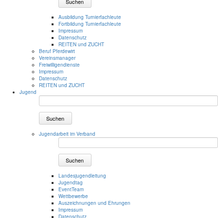
Suchen
Ausbildung Turnierfachleute
Fortbildung Turnierfachleute
Impressum
Datenschutz
REITEN und ZUCHT
Beruf Pferdewirt
Vereinsmanager
Freiwilligendienste
Impressum
Datenschutz
REITEN und ZUCHT
Jugend
Suchen
Jugendarbeit im Verband
Suchen
Landesjugendleitung
Jugendtag
EventTeam
Wettbewerbe
Auszeichnungen und Ehrungen
Impressum
Datenschutz