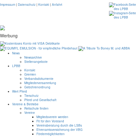
Impressum
|
Datenschutz
|
Kontakt
|
Anfahrt
Werbung
News
Newsarchive
Stellenangebote
LPBB
Kontakt
Gremien
Verbandsdokumente
Mitgliederversammlung
Gebührenordnung
Wert Pferd
Tierschutz
Pferd und Gesellschaft
Vereine & Betriebe
Reitschule finden
Vereine
Mitgliedsverein werden
Fit für den Vorstand
Vereinsberatung durch die LSBs
Ehrenamtsversicherung der VBG
Fördermöglichkeiten