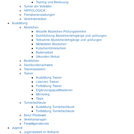
Training und Betreuung
Turnier der Vorbilder
HIPPOLOGICA
Fremdveranstaltungen
Veterinärmedizin
Ausbildung
Abzeichen
Aktuelle Abzeichen-Prüfungstermine
Durchführung Abzeichenlehrgänge und -prüfungen
Teilnahme Abzeichenlehrgänge und -prüfungen
Merkblätter Abzeichen
Kutschenführerschein
Bodenarbeit
Urkunden-Verlust
Berittführer
Sachkundenachweis
Trainerassistent
Trainer
Ausbildung Trainer
Lizenzen Trainer
Fortbildung Trainer
Ergänzungsqualifikationen
Mentoring
Tipps
Turnierfachleute
Ausbildung Turnierfachleute
Fortbildung Turnierfachleute
Beruf Pferdewirt
Vereinsmanager
Freiwilligendienste
Jugend
Jugendarbeit im Verband