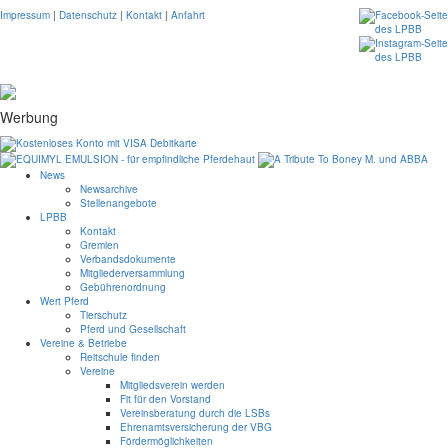
Impressum
|
Datenschutz
|
Kontakt
|
Anfahrt
Werbung
News
Newsarchive
Stellenangebote
LPBB
Kontakt
Gremien
Verbandsdokumente
Mitgliederversammlung
Gebührenordnung
Wert Pferd
Tierschutz
Pferd und Gesellschaft
Vereine & Betriebe
Reitschule finden
Vereine
Mitgliedsverein werden
Fit für den Vorstand
Vereinsberatung durch die LSBs
Ehrenamtsversicherung der VBG
Fördermöglichkeiten