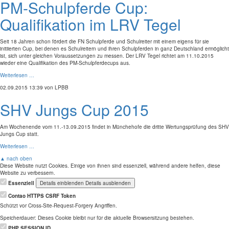
PM-Schulpferde Cup:
Qualifikation im LRV Tegel
Seit 18 Jahren schon fördert die FN Schulpferde und Schulreiter mit einem eigens für sie
initiierten Cup, bei denen es Schulreitern und ihren Schulpferden in ganz Deutschland ermöglicht
ist, sich unter gleichen Voraussetzungen zu messen. Der LRV Tegel richtet am 11.10.2015
wieder eine Qualifikation des PM-Schulpferdecups aus.
Weiterlesen …
02.09.2015 13:39
von LPBB
SHV Jungs Cup 2015
Am Wochenende vom 11.-13.09.2015 findet in Münchehofe die dritte Wertungsprüfung des SHV
Jungs Cup statt.
Weiterlesen …
▲ nach oben
Diese Website nutzt Cookies. Einige von ihnen sind essenziell, während andere helfen, diese
Website zu verbessern.
Essenziell
Details einblenden
Details ausblenden
Contao HTTPS CSRF Token
Schützt vor Cross-Site-Request-Forgery Angriffen.
Speicherdauer:
Dieses Cookie bleibt nur für die aktuelle Browsersitzung bestehen.
PHP SESSION ID