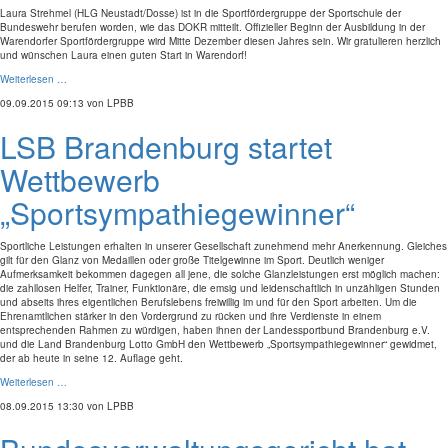
Laura Strehmel (HLG Neustadt/Dosse) ist in die Sportfördergruppe der Sportschule der
Bundeswehr berufen worden, wie das DOKR mitteilt. Offizieller Beginn der Ausbildung in der
Warendorfer Sportfördergruppe wird Mitte Dezember diesen Jahres sein. Wir gratulieren herzlich
und wünschen Laura einen guten Start in Warendorf!
Weiterlesen …
09.09.2015 09:13
von LPBB
LSB Brandenburg startet
Wettbewerb
„Sportsympathiegewinner“
Sportliche Leistungen erhalten in unserer Gesellschaft zunehmend mehr Anerkennung. Gleiches
gilt für den Glanz von Medaillen oder große Titelgewinne im Sport. Deutlich weniger
Aufmerksamkeit bekommen dagegen all jene, die solche Glanzleistungen erst möglich machen:
die zahllosen Helfer, Trainer, Funktionäre, die emsig und leidenschaftlich in unzähligen Stunden
und abseits ihres eigentlichen Berufslebens freiwillig im und für den Sport arbeiten. Um die
Ehrenamtlichen stärker in den Vordergrund zu rücken und ihre Verdienste in einem
entsprechenden Rahmen zu würdigen, haben ihnen der Landessportbund Brandenburg e.V.
und die Land Brandenburg Lotto GmbH den Wettbewerb „Sportsympathiegewinner“ gewidmet,
der ab heute in seine 12. Auflage geht.
Weiterlesen …
08.09.2015 13:30
von LPBB