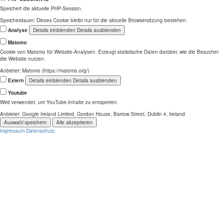
Speichert die aktuelle PHP-Session.
Speicherdauer:
Dieses Cookie bleibt nur für die aktuelle Browsersitzung bestehen.
Analyse
Details einblenden
Details ausblenden
Matomo
Cookie von Matomo für Website-Analysen. Erzeugt statistische Daten darüber, wie die Besucher
die Website nutzen.
Anbieter:
Matomo (https://matomo.org/)
Extern
Details einblenden
Details ausblenden
Youtube
Wird verwendet, um YouTube-Inhalte zu entsperren.
Anbieter:
Google Ireland Limited, Gordon House, Barrow Street, Dublin 4, Ireland
Auswahl speichern
Alle akzeptieren
Impressum
Datenschutz