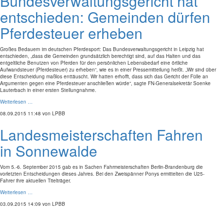
Bundesverwaltungsgericht hat
entschieden: Gemeinden dürfen
Pferdesteuer erheben
Großes Bedauern im deutschen Pferdesport: Das Bundesverwaltungsgericht in Leipzig hat
entschieden, „dass die Gemeinden grundsätzlich berechtigt sind, auf das Halten und das
entgeltliche Benutzen von Pferden für den persönlichen Lebensbedarf eine örtliche
Aufwandsteuer (Pferdesteuer) zu erheben“, wie es in einer Pressemitteilung heißt. „Wir sind über
diese Entscheidung maßlos enttäuscht. Wir hatten erhofft, dass sich das Gericht der Fülle an
Argumenten gegen eine Pferdesteuer anschließen würde“, sagte FN-Generalsekretär Soenke
Lauterbach in einer ersten Stellungnahme.
Weiterlesen …
08.09.2015 11:48
von LPBB
Landesmeisterschaften Fahren
in Sonnewalde
Vom 5.-6. September 2015 gab es in Sachen Fahrmeisterschaften Berlin-Brandenburg die
vorletzten Entscheidungen dieses Jahres. Bei den Zweispänner Ponys ermittelten die U25-
Fahrer ihre aktuellen Titelträger.
Weiterlesen …
03.09.2015 14:09
von LPBB