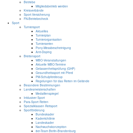
Betriebe
Mitgliedsbetrieb werden
Kreisverbände
Sport-Versicherung
FN-Betriebecheck
Sport
Turniersport
Aktuelles
Turnierplan
Turnierorganisation
Turnierserien
Pony-Messbescheinigung
Anti-Doping
Breitensport
WBO-Veranstaltungen
Aktuelle WBO-Termine
Gelassenheitsprüfung (GHP)
Gesundheitssport mit Pferd
PM-Schulpferdecup
Regelungen für das Reiten im Gelände
Besondere Bestimmungen
Landesmeisterschaften
Medaillenspiegel
Inklusiver Sport
Para-Sport Reiten
Spezialklassen Reitsport
Sportförderung
Bundeskader
Kaderrichtlinie
Landeskader
Nachwuchskonzeption
8er-Team Berlin-Brandenburg