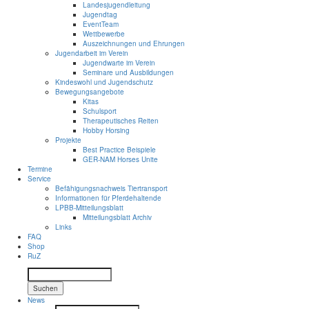
Landesjugendleitung
Jugendtag
EventTeam
Wettbewerbe
Auszeichnungen und Ehrungen
Jugendarbeit im Verein
Jugendwarte im Verein
Seminare und Ausbildungen
Kindeswohl und Jugendschutz
Bewegungsangebote
Kitas
Schulsport
Therapeutisches Reiten
Hobby Horsing
Projekte
Best Practice Beispiele
GER-NAM Horses Unite
Termine
Service
Befähigungsnachweis Tiertransport
Informationen für Pferdehaltende
LPBB-Mitteilungsblatt
Mitteilungsblatt Archiv
Links
FAQ
Shop
RuZ
Suchen
News