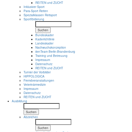
REITEN und ZUCHT
Inklusiver Sport
Para-Sport Reiten
Spezialklassen Reitsport
Sportförderung
Suchen
Bundeskader
Kaderrichtlinie
Landeskader
Nachwuchskonzeption
8er-Team Berlin-Brandenburg
Training und Betreuung
Impressum
Datenschutz
REITEN und ZUCHT
Turnier der Vorbilder
HIPPOLOGICA
Fremdveranstaltungen
Veterinärmedizin
Impressum
Datenschutz
REITEN und ZUCHT
Ausbildung
Suchen
Abzeichen
Suchen