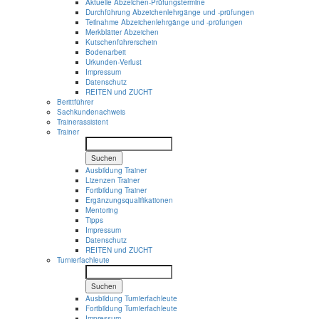
Aktuelle Abzeichen-Prüfungstermine
Durchführung Abzeichenlehrgänge und -prüfungen
Teilnahme Abzeichenlehrgänge und -prüfungen
Merkblätter Abzeichen
Kutschenführerschein
Bodenarbeit
Urkunden-Verlust
Impressum
Datenschutz
REITEN und ZUCHT
Berittführer
Sachkundenachweis
Trainerassistent
Trainer
Suchen
Ausbildung Trainer
Lizenzen Trainer
Fortbildung Trainer
Ergänzungsqualifikationen
Mentoring
Tipps
Impressum
Datenschutz
REITEN und ZUCHT
Turnierfachleute
Suchen
Ausbildung Turnierfachleute
Fortbildung Turnierfachleute
Impressum