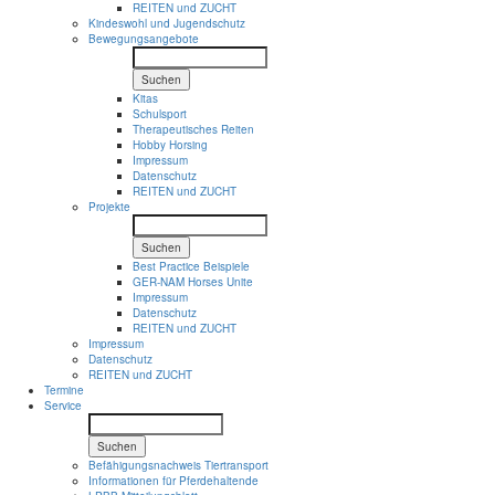
REITEN und ZUCHT
Kindeswohl und Jugendschutz
Bewegungsangebote
Suchen
Kitas
Schulsport
Therapeutisches Reiten
Hobby Horsing
Impressum
Datenschutz
REITEN und ZUCHT
Projekte
Suchen
Best Practice Beispiele
GER-NAM Horses Unite
Impressum
Datenschutz
REITEN und ZUCHT
Impressum
Datenschutz
REITEN und ZUCHT
Termine
Service
Suchen
Befähigungsnachweis Tiertransport
Informationen für Pferdehaltende