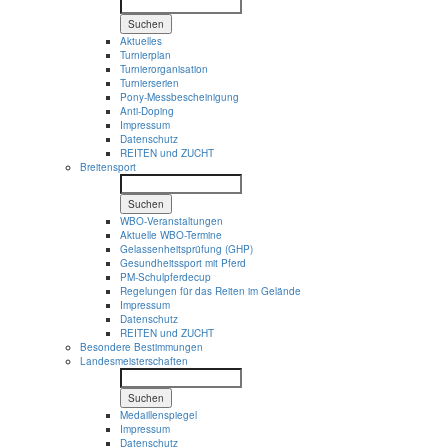
Suchen
Aktuelles
Turnierplan
Turnierorganisation
Turnierserien
Pony-Messbescheinigung
Anti-Doping
Impressum
Datenschutz
REITEN und ZUCHT
Breitensport
Suchen
WBO-Veranstaltungen
Aktuelle WBO-Termine
Gelassenheitsprüfung (GHP)
Gesundheitssport mit Pferd
PM-Schulpferdecup
Regelungen für das Reiten im Gelände
Impressum
Datenschutz
REITEN und ZUCHT
Besondere Bestimmungen
Landesmeisterschaften
Suchen
Medaillenspiegel
Impressum
Datenschutz