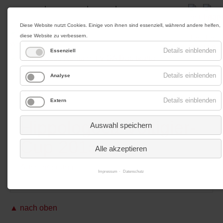
|
|
|
Impressum
Datenschutz
Kontakt
Anfahrt
Diese Website nutzt Cookies. Einige von ihnen sind essenziell, während andere helfen,
diese Website zu verbessern.
Werbung
Details einblenden
Essenziell
Details einblenden
Analyse
Menü
Details einblenden
Extern
Hippologoca-Voltigier-
Auswahl speichern
Cup 2015
Alle akzeptieren
Ausschreibung
Impressum
Datenschutz
▲ nach oben