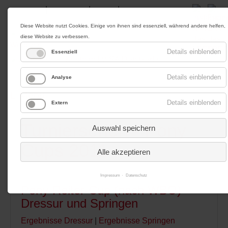
|
|
|
Impressum
Datenschutz
Kontakt
Anfahrt
Diese Website nutzt Cookies. Einige von ihnen sind essenziell, während andere helfen,
diese Website zu verbessern.
Werbung
Details einblenden
Essenziell
Details einblenden
Analyse
Menü
Details einblenden
Extern
Turnierserien - Pony
Auswahl speichern
Cups 2011
Alle akzeptieren
Impressum
Datenschutz
Pony-Reiter-Cup (nach WBO)
Dressur und Springen
Ergebnisse Dressur
|
Ergebnisse Springen