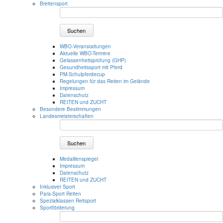
Breitensport
Suchen
WBO-Veranstaltungen
Aktuelle WBO-Termine
Gelassenheitsprüfung (GHP)
Gesundheitssport mit Pferd
PM-Schulpferdecup
Regelungen für das Reiten im Gelände
Impressum
Datenschutz
REITEN und ZUCHT
Besondere Bestimmungen
Landesmeisterschaften
Suchen
Medaillenspiegel
Impressum
Datenschutz
REITEN und ZUCHT
Inklusiver Sport
Para-Sport Reiten
Spezialklassen Reitsport
Sportförderung