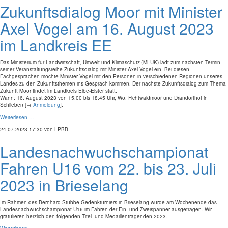
Zukunftsdialog Moor mit Minister
Axel Vogel am 16. August 2023
im Landkreis EE
Das Ministerium für Landwirtschaft, Umwelt und Klimaschutz (MLUK) lädt zum nächsten Termin
seiner Veranstaltungsreihe Zukunftsdialog mit Minister Axel Vogel ein. Bei diesen
Fachgesprächen möchte Minister Vogel mit den Personen in verschiedenen Regionen unseres
Landes zu den Zukunftsthemen ins Gespräch kommen. Der nächste Zukunftsdialog zum Thema
Zukunft Moor findet im Landkreis Elbe-Elster statt.
Wann: 16. August 2023 von 15:00 bis 18:45 Uhr, Wo: Fichtwaldmoor und Drandorfhof in
Schlieben [→
Anmeldung
].
Weiterlesen …
24.07.2023 17:30
von LPBB
Landesnachwuchschampionat
Fahren U16 vom 22. bis 23. Juli
2023 in Brieselang
Im Rahmen des Bernhard-Stubbe-Gedenkturniers in Brieselang wurde am Wochenende das
Landesnachwuchschampionat U16 im Fahren der Ein- und Zweispänner ausgetragen. Wir
gratulieren herzlich den folgenden Titel- und Medaillentragenden 2023.