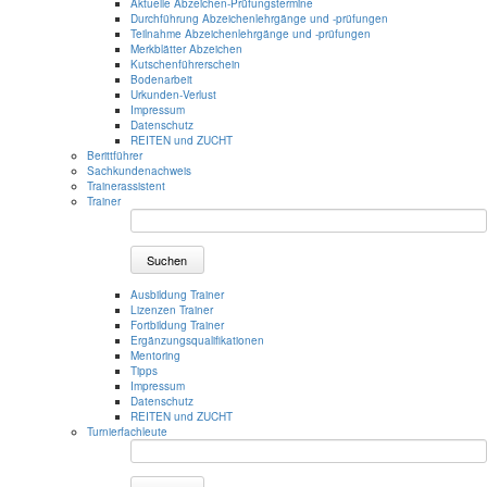
Aktuelle Abzeichen-Prüfungstermine
Durchführung Abzeichenlehrgänge und -prüfungen
Teilnahme Abzeichenlehrgänge und -prüfungen
Merkblätter Abzeichen
Kutschenführerschein
Bodenarbeit
Urkunden-Verlust
Impressum
Datenschutz
REITEN und ZUCHT
Berittführer
Sachkundenachweis
Trainerassistent
Trainer
Suchen
Ausbildung Trainer
Lizenzen Trainer
Fortbildung Trainer
Ergänzungsqualifikationen
Mentoring
Tipps
Impressum
Datenschutz
REITEN und ZUCHT
Turnierfachleute