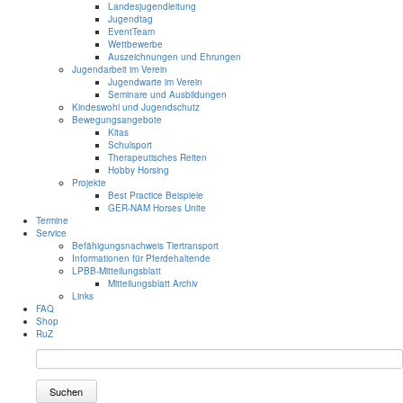
Landesjugendleitung
Jugendtag
EventTeam
Wettbewerbe
Auszeichnungen und Ehrungen
Jugendarbeit im Verein
Jugendwarte im Verein
Seminare und Ausbildungen
Kindeswohl und Jugendschutz
Bewegungsangebote
Kitas
Schulsport
Therapeutisches Reiten
Hobby Horsing
Projekte
Best Practice Beispiele
GER-NAM Horses Unite
Termine
Service
Befähigungsnachweis Tiertransport
Informationen für Pferdehaltende
LPBB-Mitteilungsblatt
Mitteilungsblatt Archiv
Links
FAQ
Shop
RuZ
Suchen