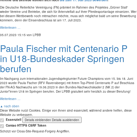
Vereine und Betriebe können sich noch
bis zum 17. Juli 2023 bewerben
!
Die Deutsche Reiterliche Vereinigung (FN) prämiert im Rahmen des Projektes „Grüner Stall“
wieder Vereine und Betriebe, die sich für Artenvielfalt auf ihrer Pferdesportanlage einsetzen. Wer
bei diesem Wettbewerb noch mitmachen möchte, muss sich möglichst bald um seine Bewerbung
kümmern, denn der Einsendeschluss ist am 17. Juli 2023.
Weiterlesen …
05.07.2023 15:15
von LPBB
Paula Fischer mit Centenario P
in U18-Bundeskader Springen
berufen
Im Nachgang zum internationalen Jugendspringturnier Future Champions vom 15. bis 18. Juni
2023 wurde Paula Fischer (RFV Ravensberge) mit ihrem Top-Pferd Centenario P auf Beschluss
der FN-AG Nachwuchs am 19.06.2023 in den Bundes-Nachwuchskader 2 (NK 2) der
Junior*innen U18 im Springen berufen. Der LPBB gratuliert sehr herzlich zu dieser Berufung!
Weiterlesen …
▲ nach oben
Diese Website nutzt Cookies. Einige von ihnen sind essenziell, während andere helfen, diese
Website zu verbessern.
Essenziell
Details einblenden
Details ausblenden
Contao HTTPS CSRF Token
Schützt vor Cross-Site-Request-Forgery Angriffen.