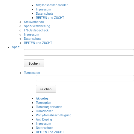
Mitgliedsbetrieb werden
Impressum
Datenschutz
REITEN und ZUCHT
Kreisverbände
Sport-Versicherung
FN-Betriebecheck
Impressum
Datenschutz
REITEN und ZUCHT
Sport
Suchen
Turniersport
Suchen
Aktuelles
Turnierplan
Turnierorganisation
Turnierserien
Pony-Messbescheinigung
Anti-Doping
Impressum
Datenschutz
REITEN und ZUCHT