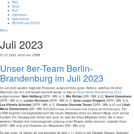
FAQ
Shop
RuZ
Impressum
Datenschutz
REITEN und ZUCHT
Menü
Juli 2023
31.07.2023 18:00
von LPBB
Unser 8er-Team Berlin-
Brandenburg im Juli 2023
Im Juli 2023 wurden folgende Personen aufgrund ihres guten Reitens, welches mit einer
Wertnote von 8,0 und besser beurteilt wurde,
in das
8er-Team Berlin-Brandenburg 2023
aufgenommen:
Nele Hollberg
[SPR / WN: 8,1],
Mia Richter
[DR / WN: 8,2],
Noemi Kunstmann
[SPR / WN: 8,1],
Leonie Herrmann
[SPR / WN: 8,1],
Anna Louise Kloppick
[SPR / WN: 8,3],
Lea-Viktoria Schrutek
[SPR / WN: 8,7],
Victoria Charlotte Tanzer
[SPR / WN: 8,0] und
Liliah
Maria Zimmermann
[DR / WN: 8,0]
. Der
[Reihenfolge chronologisch nach Eingang der Anmeldungen]
LPBB begrüßt und beglückwünscht die neuen Mitglieder 2023 auf diesem Wege noch einmal
herzlich! Ein Glückwunsch richtet sich auch an zwei 8er-Team-Mitglieder 2023, die in einer
weiteren Disziplin ihre herausragende Leistung unter Beweis stellen konnten: Isabelle Grom
[SPR / WN: 8,9] und Charlotte von Weizsäcker [DR / WN: 8,0].
Du bist unter 18 Jahr
en alt und konntest
ab dem 1.11.2022
in der Disziplin Dressur, Sp
ringen,