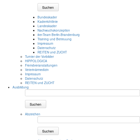
Suchen
Bundeskader
Kaderrichtlinie
Landeskader
Nachwuchskonzeption
8er-Team Berlin-Brandenburg
Training und Betreuung
Impressum
Datenschutz
REITEN und ZUCHT
Turnier der Vorbilder
HIPPOLOGICA
Fremdveranstaltungen
Veterinärmedizin
Impressum
Datenschutz
REITEN und ZUCHT
Ausbildung
Suchen
Abzeichen
Suchen