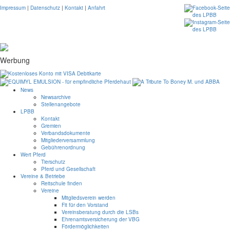
Impressum
|
Datenschutz
|
Kontakt
|
Anfahrt
Werbung
News
Newsarchive
Stellenangebote
LPBB
Kontakt
Gremien
Verbandsdokumente
Mitgliederversammlung
Gebührenordnung
Wert Pferd
Tierschutz
Pferd und Gesellschaft
Vereine & Betriebe
Reitschule finden
Vereine
Mitgliedsverein werden
Fit für den Vorstand
Vereinsberatung durch die LSBs
Ehrenamtsversicherung der VBG
Fördermöglichkeiten