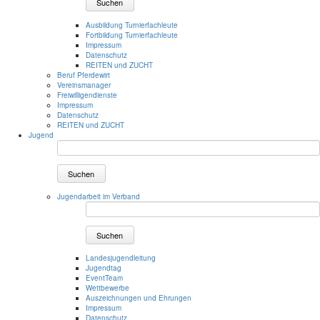
Suchen
Ausbildung Turnierfachleute
Fortbildung Turnierfachleute
Impressum
Datenschutz
REITEN und ZUCHT
Beruf Pferdewirt
Vereinsmanager
Freiwilligendienste
Impressum
Datenschutz
REITEN und ZUCHT
Jugend
Suchen
Jugendarbeit im Verband
Suchen
Landesjugendleitung
Jugendtag
EventTeam
Wettbewerbe
Auszeichnungen und Ehrungen
Impressum
Datenschutz