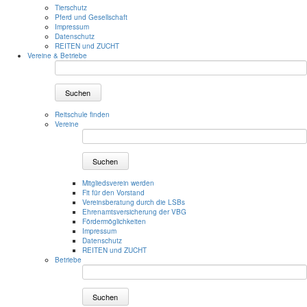
Tierschutz
Pferd und Gesellschaft
Impressum
Datenschutz
REITEN und ZUCHT
Vereine & Betriebe
Suchen
Reitschule finden
Vereine
Suchen
Mitgliedsverein werden
Fit für den Vorstand
Vereinsberatung durch die LSBs
Ehrenamtsversicherung der VBG
Fördermöglichkeiten
Impressum
Datenschutz
REITEN und ZUCHT
Betriebe
Suchen