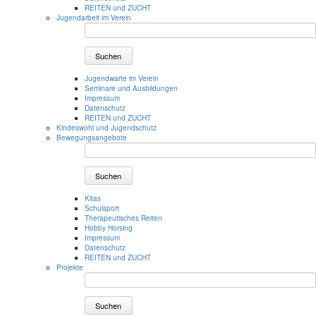
REITEN und ZUCHT
Jugendarbeit im Verein
Suchen
Jugendwarte im Verein
Seminare und Ausbildungen
Impressum
Datenschutz
REITEN und ZUCHT
Kindeswohl und Jugendschutz
Bewegungsangebote
Suchen
Kitas
Schulsport
Therapeutisches Reiten
Hobby Horsing
Impressum
Datenschutz
REITEN und ZUCHT
Projekte
Suchen