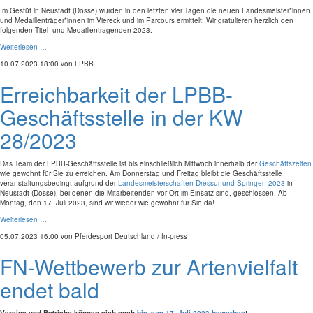
Im Gestüt in Neustadt (Dosse) wurden in den letzten vier Tagen die neuen Landesmeister*innen
und Medaillenträger*innen im Viereck und im Parcours ermittelt. Wir gratulieren herzlich den
folgenden Titel- und Medaillentragenden 2023:
Weiterlesen …
10.07.2023 18:00
von LPBB
Erreichbarkeit der LPBB-
Geschäftsstelle in der KW
28/2023
Das Team der LPBB-Geschäftsstelle ist bis einschließlich Mittwoch innerhalb der
Geschäftszeiten
wie gewohnt für Sie zu erreichen. Am Donnerstag und Freitag bleibt die Geschäftsstelle
veranstaltungsbedingt aufgrund der
Landesmeisterschaften Dressur und Springen 2023
in
Neustadt (Dosse), bei denen die Mitarbeitenden vor Ort im Einsatz sind, geschlossen. Ab
Montag, den 17. Juli 2023, sind wir wieder wie gewohnt für Sie da!
Weiterlesen …
05.07.2023 16:00
von Pferdesport Deutschland / fn-press
FN-Wettbewerb zur Artenvielfalt
endet bald