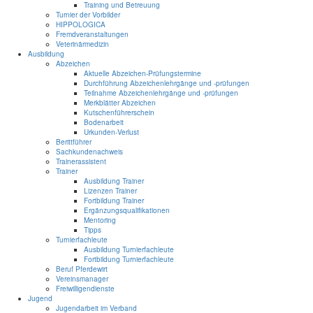
Training und Betreuung
Turnier der Vorbilder
HIPPOLOGICA
Fremdveranstaltungen
Veterinärmedizin
Ausbildung
Abzeichen
Aktuelle Abzeichen-Prüfungstermine
Durchführung Abzeichenlehrgänge und -prüfungen
Teilnahme Abzeichenlehrgänge und -prüfungen
Merkblätter Abzeichen
Kutschenführerschein
Bodenarbeit
Urkunden-Verlust
Berittführer
Sachkundenachweis
Trainerassistent
Trainer
Ausbildung Trainer
Lizenzen Trainer
Fortbildung Trainer
Ergänzungsqualifikationen
Mentoring
Tipps
Turnierfachleute
Ausbildung Turnierfachleute
Fortbildung Turnierfachleute
Beruf Pferdewirt
Vereinsmanager
Freiwilligendienste
Jugend
Jugendarbeit im Verband