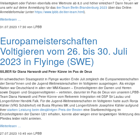
Vielseitigkeit oder Fahren ebenfalls eine Wertnote ab 8,0 und höher erreichen? Dann freuen wir
uns sehr auf deine Anmeldung für das
8er-Team Berlin-Brandenburg 2023
über das Online-
Anmeldeformular (unter
https://www.lpbb.de/8er-team.html
).
Weiterlesen …
31.07.2023 17:30
von LPBB
Europameisterschaften
Voltigieren vom 26. bis 30. Juli
2023 in Flyinge (SWE)
SILBER für Diana Harwardt und Peter Künne im Pas de Deux
Im schwedischen Staatsgestüt in Flyinge wurden Ende Juli zeitgleich die Europameisterschaften
der Senior*innen und die Jugend-Weltmeisterschaften im Voltigieren ausgetragen. Als einzige
Nation war Deutschland in allen vier WM-Klassen – Einzelvoltigieren der Damen und Herren
sowie Doppel- und Gruppenvoltigieren – vertreten, darunter im Pas de Deux von unserem LPBB-
Team Diana Harwardt und Peter Künne vom Reitverein Integration mit DSP Sir Laulau und
Longenführer Hendrik Falk. Für die Jugend-Weltmeisterschaften im Voltigieren hatte auch Ronja
Kähler (VRG Schäferhof) mit Busta Rhymes MK und Longenführerin Josephine Kähler aufgrund
ihrer
starken Leistung beim diesjährigen Preis der Besten
eine Startberechtigung im
Einzelvoltigieren der Damen U21 erhalten, konnte aber wegen einer langwierigen Verletzung des
Pferdes leider nicht antreten.
Weiterlesen …
27.07.2023 10:45
von LPBB