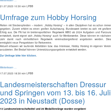
Weiterlesen …
21.07.2023 10:30
von LPBB
Umfrage zum Hobby Horsing
Reiten mit Steckenpferden – modern: „Hobby Horsing“ – in allen Disziplinen hat es schon immer
gegeben. Zurzeit erfährt es einen großen Aufschwung. Bundesweit breitet es sich mit großem
Erfolg aus. Die FN hat im breitensportlichen Regelwerk WBO ab 2024 Aufgaben und Parcours
entwickelt, damit eignet sich „Hobby Horsing“ auch für Wettbewerbe. Diese können im nächsten
Jahr damit nach einheitlichem Regelwerk vereinsübergreifend angeboten werden. Dies
ermöglicht neue Perspektiven für Reitvereine.
Aktuell erfassen wir laufende Aktivitäten bzw. das Interesse, Hobby Horsing im eigenen Verein
anzubieten. Bei Bedarf können Unterstützungsangebote entwickelt werden.
Zur Umfrage bitte hier klicken.
Weiterlesen …
17.07.2023 18:30
von LPBB
Landesmeisterschaften Dressur
und Springen vom 13. bis 16. Juli
2023 in Neustadt (Dosse)
13 Landesmeisterschaftstitel und 26 Medaillenränge wurden vergeben!