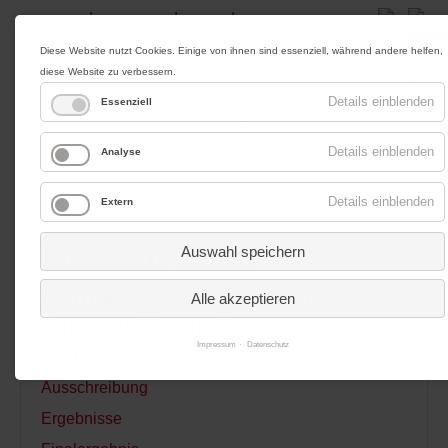
|
|
|
Impressum
Datenschutz
Kontakt
Anfahrt
Diese Website nutzt Cookies. Einige von ihnen sind essenziell, während andere helfen,
diese Website zu verbessern.
Werbung
Details einblenden
Essenziell
Details einblenden
Analyse
Menü
Details einblenden
Extern
Dressur 2016
Auswahl speichern
Nürnberger Burg-Pokal der
Alle akzeptieren
Junioren Berlin-Brandenburg
2016
Impressum
Datenschutz
Ausschreibung
Ergebnisse