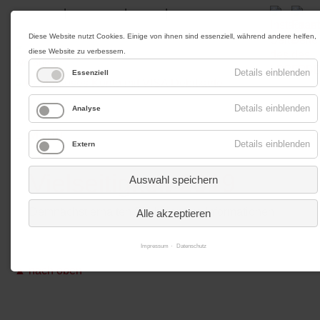
|
|
|
Impressum
Datenschutz
Kontakt
Anfahrt
Diese Website nutzt Cookies. Einige von ihnen sind essenziell, während andere helfen,
diese Website zu verbessern.
Werbung
Details einblenden
Essenziell
Details einblenden
Analyse
Menü
Details einblenden
Extern
Vielseitigkeit 2019
Auswahl speichern
Demnächst erhalten Sie hier neue Informationen.
Alle akzeptieren
Impressum
Datenschutz
▲ nach oben