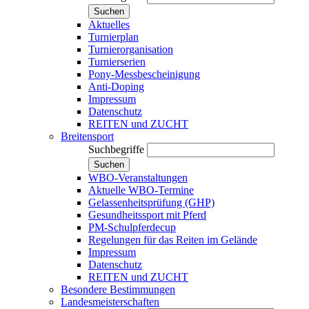
Suchen
Aktuelles
Turnierplan
Turnierorganisation
Turnierserien
Pony-Messbescheinigung
Anti-Doping
Impressum
Datenschutz
REITEN und ZUCHT
Breitensport
Suchbegriffe
Suchen
WBO-Veranstaltungen
Aktuelle WBO-Termine
Gelassenheitsprüfung (GHP)
Gesundheitssport mit Pferd
PM-Schulpferdecup
Regelungen für das Reiten im Gelände
Impressum
Datenschutz
REITEN und ZUCHT
Besondere Bestimmungen
Landesmeisterschaften