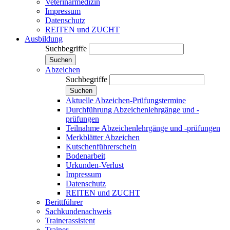
Veterinärmedizin
Impressum
Datenschutz
REITEN und ZUCHT
Ausbildung
Suchbegriffe
Suchen
Abzeichen
Suchbegriffe
Suchen
Aktuelle Abzeichen-Prüfungstermine
Durchführung Abzeichenlehrgänge und -
prüfungen
Teilnahme Abzeichenlehrgänge und -prüfungen
Merkblätter Abzeichen
Kutschenführerschein
Bodenarbeit
Urkunden-Verlust
Impressum
Datenschutz
REITEN und ZUCHT
Berittführer
Sachkundenachweis
Trainerassistent
Trainer