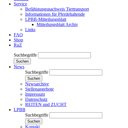
Service
Befähigungsnachweis Tiertransport
Informationen für Pferdehaltende
LPBB-Mitteilungsblatt
Mitteilungsblatt Archiv
Links
FAQ
Shop
RuZ
Suchbegriffe
Suchen
News
Suchbegriffe
Suchen
Newsarchive
Stellenangebote
Impressum
Datenschutz
REITEN und ZUCHT
LPBB
Suchbegriffe
Suchen
Kontakt