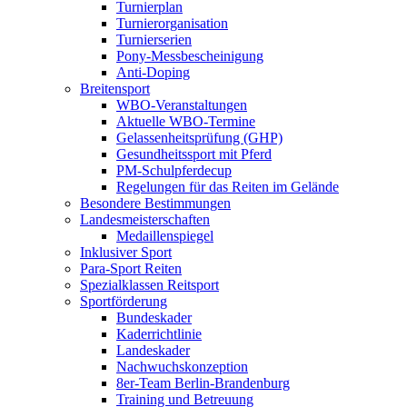
Turnierplan
Turnierorganisation
Turnierserien
Pony-Messbescheinigung
Anti-Doping
Breitensport
WBO-Veranstaltungen
Aktuelle WBO-Termine
Gelassenheitsprüfung (GHP)
Gesundheitssport mit Pferd
PM-Schulpferdecup
Regelungen für das Reiten im Gelände
Besondere Bestimmungen
Landesmeisterschaften
Medaillenspiegel
Inklusiver Sport
Para-Sport Reiten
Spezialklassen Reitsport
Sportförderung
Bundeskader
Kaderrichtlinie
Landeskader
Nachwuchskonzeption
8er-Team Berlin-Brandenburg
Training und Betreuung