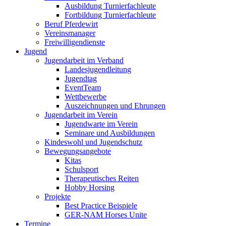
Ausbildung Turnierfachleute
Fortbildung Turnierfachleute
Beruf Pferdewirt
Vereinsmanager
Freiwilligendienste
Jugend
Jugendarbeit im Verband
Landesjugendleitung
Jugendtag
EventTeam
Wettbewerbe
Auszeichnungen und Ehrungen
Jugendarbeit im Verein
Jugendwarte im Verein
Seminare und Ausbildungen
Kindeswohl und Jugendschutz
Bewegungsangebote
Kitas
Schulsport
Therapeutisches Reiten
Hobby Horsing
Projekte
Best Practice Beispiele
GER-NAM Horses Unite
Termine