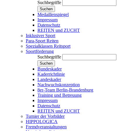
Suchbegriffe
Suchen
Medaillenspiegel
Impressum
Datenschutz
REITEN und ZUCHT
Inklusiver Sport
Para-Sport Reiten
Spezialklassen Reitsport
Sportförderung
Suchbegriffe
Suchen
Bundeskader
Kaderrichtlinie
Landeskader
Nachwuchskonzeption
8er-Team Berlin-Brandenburg
Training und Betreuung
Impressum
Datenschutz
REITEN und ZUCHT
Turnier der Vorbilder
HIPPOLOGICA
Fremdveranstaltungen