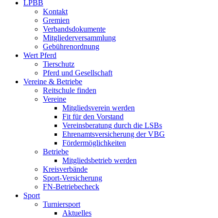
LPBB
Kontakt
Gremien
Verbandsdokumente
Mitgliederversammlung
Gebührenordnung
Wert Pferd
Tierschutz
Pferd und Gesellschaft
Vereine & Betriebe
Reitschule finden
Vereine
Mitgliedsverein werden
Fit für den Vorstand
Vereinsberatung durch die LSBs
Ehrenamtsversicherung der VBG
Fördermöglichkeiten
Betriebe
Mitgliedsbetrieb werden
Kreisverbände
Sport-Versicherung
FN-Betriebecheck
Sport
Turniersport
Aktuelles