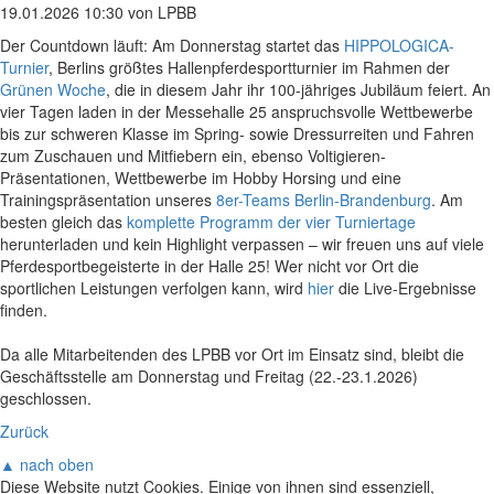
19.01.2026 10:30
von LPBB
Der Countdown läuft: Am Donnerstag startet das
HIPPOLOGICA-
Turnier
, Berlins größtes Hallenpferdesportturnier im Rahmen der
Grünen Woche
, die in diesem Jahr ihr 100-jähriges Jubiläum feiert. An
vier Tagen laden in der Messehalle 25 anspruchsvolle Wettbewerbe
bis zur schweren Klasse im Spring- sowie Dressurreiten und Fahren
zum Zuschauen und Mitfiebern ein, ebenso Voltigieren-
Präsentationen, Wettbewerbe im Hobby Horsing und eine
Trainingspräsentation unseres
8er-Teams Berlin-Brandenburg
. Am
besten gleich das
komplette Programm der vier Turniertage
herunterladen und kein Highlight verpassen – wir freuen uns auf viele
Pferdesportbegeisterte in der Halle 25! Wer nicht vor Ort die
sportlichen Leistungen verfolgen kann, wird
hier
die Live-Ergebnisse
finden.
Da alle Mitarbeitenden des LPBB vor Ort im Einsatz sind, bleibt die
Geschäftsstelle am Donnerstag und Freitag (22.-23.1.2026)
geschlossen.
Zurück
▲ nach oben
Diese Website nutzt Cookies. Einige von ihnen sind essenziell,