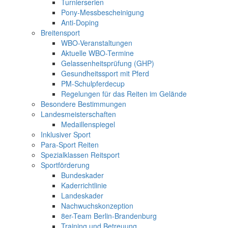
Turnierserien
Pony-Messbescheinigung
Anti-Doping
Breitensport
WBO-Veranstaltungen
Aktuelle WBO-Termine
Gelassenheitsprüfung (GHP)
Gesundheitssport mit Pferd
PM-Schulpferdecup
Regelungen für das Reiten im Gelände
Besondere Bestimmungen
Landesmeisterschaften
Medaillenspiegel
Inklusiver Sport
Para-Sport Reiten
Spezialklassen Reitsport
Sportförderung
Bundeskader
Kaderrichtlinie
Landeskader
Nachwuchskonzeption
8er-Team Berlin-Brandenburg
Training und Betreuung