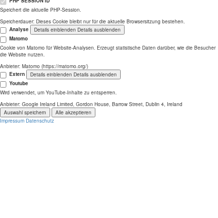
PHP SESSION ID
Speichert die aktuelle PHP-Session.
Speicherdauer:
Dieses Cookie bleibt nur für die aktuelle Browsersitzung bestehen.
Analyse
Details einblenden
Details ausblenden
Matomo
Cookie von Matomo für Website-Analysen. Erzeugt statistische Daten darüber, wie die Besucher
die Website nutzen.
Anbieter:
Matomo (https://matomo.org/)
Extern
Details einblenden
Details ausblenden
Youtube
Wird verwendet, um YouTube-Inhalte zu entsperren.
Anbieter:
Google Ireland Limited, Gordon House, Barrow Street, Dublin 4, Ireland
Auswahl speichern
Alle akzeptieren
Impressum
Datenschutz