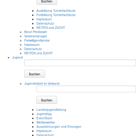
Suchen
Ausbildung Turnierfachleute
Fortbildung Turnierfachleute
Impressum
Datenschutz
REITEN und ZUCHT
Beruf Pferdewirt
Vereinsmanager
Freiwilligendienste
Impressum
Datenschutz
REITEN und ZUCHT
Jugend
Suchen
Jugendarbeit im Verband
Suchen
Landesjugendleitung
Jugendtag
EventTeam
Wettbewerbe
Auszeichnungen und Ehrungen
Impressum
Datenschutz