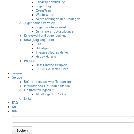
Landesjugendleitung
Jugendtag
EventTeam
Wettbewerbe
Auszeichnungen und Ehrungen
Jugendarbeit im Verein
Jugendwarte im Verein
Seminare und Ausbildungen
Kindeswohl und Jugendschutz
Bewegungsangebote
Kitas
Schulsport
Therapeutisches Reiten
Hobby Horsing
Projekte
Best Practice Beispiele
GER-NAM Horses Unite
Termine
Service
Befähigungsnachweis Tiertransport
Informationen für Pferdehaltende
LPBB-Mitteilungsblatt
Mitteilungsblatt Archiv
Links
FAQ
Shop
RuZ
Suchen