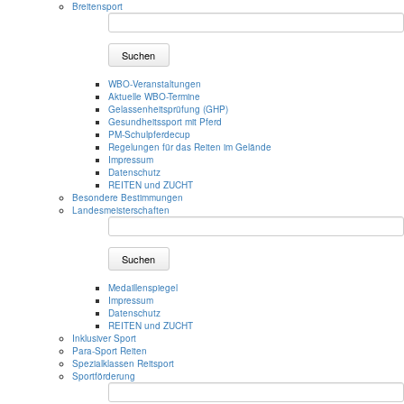
Breitensport
Suchen
WBO-Veranstaltungen
Aktuelle WBO-Termine
Gelassenheitsprüfung (GHP)
Gesundheitssport mit Pferd
PM-Schulpferdecup
Regelungen für das Reiten im Gelände
Impressum
Datenschutz
REITEN und ZUCHT
Besondere Bestimmungen
Landesmeisterschaften
Suchen
Medaillenspiegel
Impressum
Datenschutz
REITEN und ZUCHT
Inklusiver Sport
Para-Sport Reiten
Spezialklassen Reitsport
Sportförderung