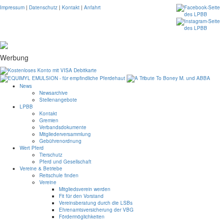
Impressum
|
Datenschutz
|
Kontakt
|
Anfahrt
Werbung
News
Newsarchive
Stellenangebote
LPBB
Kontakt
Gremien
Verbandsdokumente
Mitgliederversammlung
Gebührenordnung
Wert Pferd
Tierschutz
Pferd und Gesellschaft
Vereine & Betriebe
Reitschule finden
Vereine
Mitgliedsverein werden
Fit für den Vorstand
Vereinsberatung durch die LSBs
Ehrenamtsversicherung der VBG
Fördermöglichkeiten