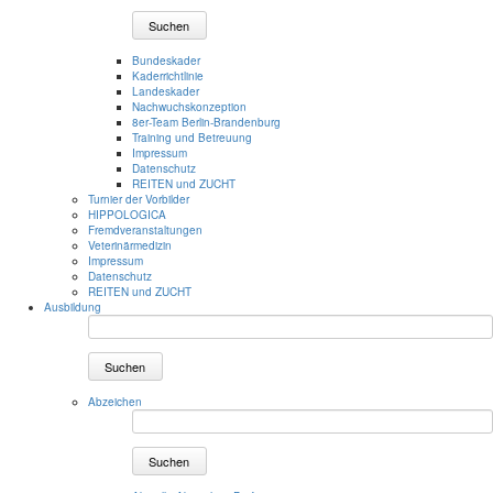
Suchen
Bundeskader
Kaderrichtlinie
Landeskader
Nachwuchskonzeption
8er-Team Berlin-Brandenburg
Training und Betreuung
Impressum
Datenschutz
REITEN und ZUCHT
Turnier der Vorbilder
HIPPOLOGICA
Fremdveranstaltungen
Veterinärmedizin
Impressum
Datenschutz
REITEN und ZUCHT
Ausbildung
Suchen
Abzeichen
Suchen