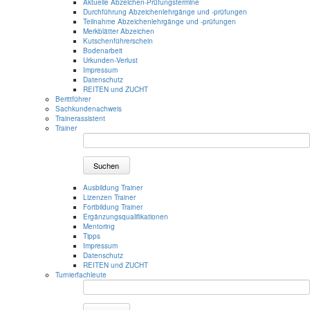
Aktuelle Abzeichen-Prüfungstermine
Durchführung Abzeichenlehrgänge und -prüfungen
Teilnahme Abzeichenlehrgänge und -prüfungen
Merkblätter Abzeichen
Kutschenführerschein
Bodenarbeit
Urkunden-Verlust
Impressum
Datenschutz
REITEN und ZUCHT
Berittführer
Sachkundenachweis
Trainerassistent
Trainer
Suchen
Ausbildung Trainer
Lizenzen Trainer
Fortbildung Trainer
Ergänzungsqualifikationen
Mentoring
Tipps
Impressum
Datenschutz
REITEN und ZUCHT
Turnierfachleute