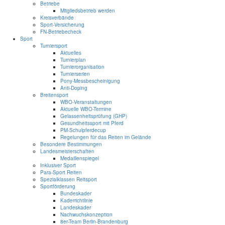
Betriebe
Mitgliedsbetrieb werden
Kreisverbände
Sport-Versicherung
FN-Betriebecheck
Sport
Turniersport
Aktuelles
Turnierplan
Turnierorganisation
Turnierserien
Pony-Messbescheinigung
Anti-Doping
Breitensport
WBO-Veranstaltungen
Aktuelle WBO-Termine
Gelassenheitsprüfung (GHP)
Gesundheitssport mit Pferd
PM-Schulpferdecup
Regelungen für das Reiten im Gelände
Besondere Bestimmungen
Landesmeisterschaften
Medaillenspiegel
Inklusiver Sport
Para-Sport Reiten
Spezialklassen Reitsport
Sportförderung
Bundeskader
Kaderrichtlinie
Landeskader
Nachwuchskonzeption
8er-Team Berlin-Brandenburg