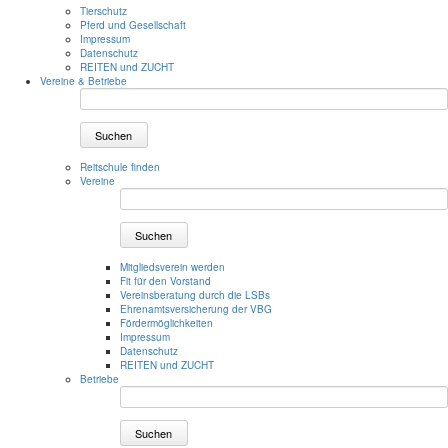
Tierschutz
Pferd und Gesellschaft
Impressum
Datenschutz
REITEN und ZUCHT
Vereine & Betriebe
Suchen
Reitschule finden
Vereine
Suchen
Mitgliedsverein werden
Fit für den Vorstand
Vereinsberatung durch die LSBs
Ehrenamtsversicherung der VBG
Fördermöglichkeiten
Impressum
Datenschutz
REITEN und ZUCHT
Betriebe
Suchen