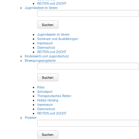
REITEN und ZUCHT
Jugendarbeit im Verein
Suchen
Jugendwarte im Verein
Seminare und Ausbildungen
Impressum
Datenschutz
REITEN und ZUCHT
Kindeswohl und Jugendschutz
Bewegungsangebote
Suchen
Kitas
Schulsport
Therapeutisches Reiten
Hobby Horsing
Impressum
Datenschutz
REITEN und ZUCHT
Projekte
Suchen