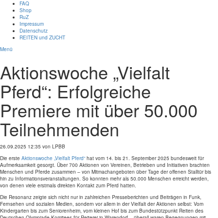
FAQ
Shop
RuZ
Impressum
Datenschutz
REITEN und ZUCHT
Menü
Aktionswoche „Vielfalt
Pferd“: Erfolgreiche
Premiere mit über 50.000
Teilnehmenden
26.09.2025 12:35
von LPBB
Die erste
Aktionswoche „Vielfalt Pferd“
hat vom 14. bis 21. September 2025 bundesweit für
Aufmerksamkeit gesorgt. Über 700 Aktionen von Vereinen, Betrieben und Initiativen brachten
Menschen und Pferde zusammen – von Mitmachangeboten über Tage der offenen Stalltür bis
hin zu Informationsveranstaltungen. So konnten mehr als 50.000 Menschen erreicht werden,
von denen viele erstmals direkten Kontakt zum Pferd hatten.
Die Resonanz zeigte sich nicht nur in zahlreichen Presseberichten und Beiträgen in Funk,
Fernsehen und sozialen Medien, sondern vor allem in der Vielfalt der Aktionen selbst: Vom
Kindergarten bis zum Seniorenheim, vom kleinen Hof bis zum Bundestützpunkt Reiten des
Deutschen Olympiade Komitees für Reiterei in Warendorf – überall waren Begegnungen mit