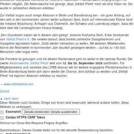
Pferden möglich. Die Aktionswoche hat gezeigt, dass „Vielfalt Pferd“ mehr als eine Vision ist: Sie
wurde in zahlreichen Aktionen erlebbar.
Zur Vielfalt trugen auch einige Aktionen in Berlin und Brandenburg bei – ein guter Anfang, auf
den sich in den kommenden Jahren weiter aufbauen lässt. Auch auf internationaler Ebene fand
die Initiative Beachtung: Anfragen aus Österreich, der Schweiz und Luxemburg zeigen, dass die
Idee über die Landesgrenzen hinaus bewegt.
„Den Grundstein haben wir in diesem Jahr gelegt“, betonte Katharina Roth, Erste Vorsitzende
von
Vielfalt Pferd e.V.
. Sie verwies darauf, dass bereits zahlreiche Gastgeberinnen und
Gastgeber signalisiert haben, 2026 wieder mitmachen zu wollen. Mit weiteren Mitwirkenden
könne die Reichweite im kommenden Jahr deutlich gesteigert werden – auf bis zu 150.000
Menschen oder sogar mehr.
Die Premiere ist gelungen und mit diesem Rückenwind geht es weiter in die nächste Runde: Die
zweite
Aktionswoche „Vielfalt Pferd“
wird vom
12. bis 20. September 2026
stattfinden. Für
Mitgliedsvereine und -betriebe des LPBB ebenso wie für weitere engagierte Pferdemenschen in
Berlin-Brandenburg bietet sich dann wieder die Chance, dort sichtbar zu werden und „Vielfalt
Pferd“ mit eigenen Aktionen erlebbar zu machen.
→ www.vielfaltpferd.com
Zurück
▲ nach oben
Diese Website nutzt Cookies. Einige von ihnen sind essenziell, während andere helfen, diese
Website zu verbessern.
Essenziell
Details einblenden
Details ausblenden
Contao HTTPS CSRF Token
Schützt vor Cross-Site-Request-Forgery Angriffen.
Speicherdauer:
Dieses Cookie bleibt nur für die aktuelle Browsersitzung bestehen.