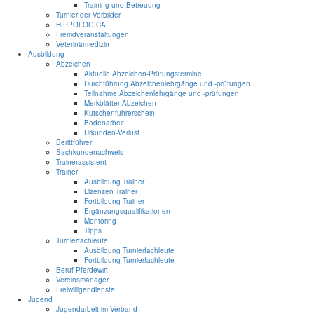
Training und Betreuung
Turnier der Vorbilder
HIPPOLOGICA
Fremdveranstaltungen
Veterinärmedizin
Ausbildung
Abzeichen
Aktuelle Abzeichen-Prüfungstermine
Durchführung Abzeichenlehrgänge und -prüfungen
Teilnahme Abzeichenlehrgänge und -prüfungen
Merkblätter Abzeichen
Kutschenführerschein
Bodenarbeit
Urkunden-Verlust
Berittführer
Sachkundenachweis
Trainerassistent
Trainer
Ausbildung Trainer
Lizenzen Trainer
Fortbildung Trainer
Ergänzungsqualifikationen
Mentoring
Tipps
Turnierfachleute
Ausbildung Turnierfachleute
Fortbildung Turnierfachleute
Beruf Pferdewirt
Vereinsmanager
Freiwilligendienste
Jugend
Jugendarbeit im Verband