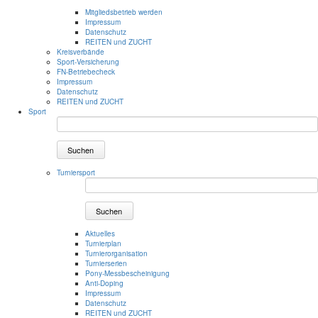
Mitgliedsbetrieb werden
Impressum
Datenschutz
REITEN und ZUCHT
Kreisverbände
Sport-Versicherung
FN-Betriebecheck
Impressum
Datenschutz
REITEN und ZUCHT
Sport
Suchen
Turniersport
Suchen
Aktuelles
Turnierplan
Turnierorganisation
Turnierserien
Pony-Messbescheinigung
Anti-Doping
Impressum
Datenschutz
REITEN und ZUCHT