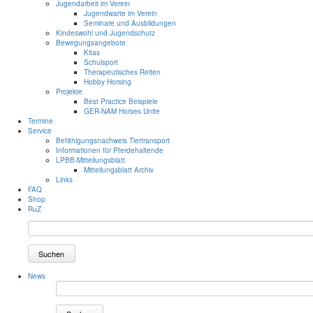
Jugendarbeit im Verein
Jugendwarte im Verein
Seminare und Ausbildungen
Kindeswohl und Jugendschutz
Bewegungsangebote
Kitas
Schulsport
Therapeutisches Reiten
Hobby Horsing
Projekte
Best Practice Beispiele
GER-NAM Horses Unite
Termine
Service
Befähigungsnachweis Tiertransport
Informationen für Pferdehaltende
LPBB-Mitteilungsblatt
Mitteilungsblatt Archiv
Links
FAQ
Shop
RuZ
Suchen
News