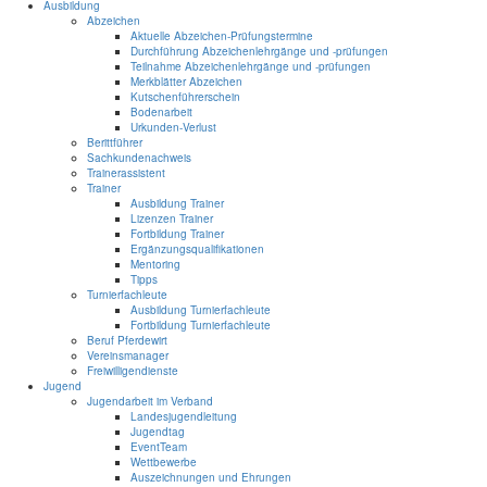
Ausbildung
Abzeichen
Aktuelle Abzeichen-Prüfungstermine
Durchführung Abzeichenlehrgänge und -prüfungen
Teilnahme Abzeichenlehrgänge und -prüfungen
Merkblätter Abzeichen
Kutschenführerschein
Bodenarbeit
Urkunden-Verlust
Berittführer
Sachkundenachweis
Trainerassistent
Trainer
Ausbildung Trainer
Lizenzen Trainer
Fortbildung Trainer
Ergänzungsqualifikationen
Mentoring
Tipps
Turnierfachleute
Ausbildung Turnierfachleute
Fortbildung Turnierfachleute
Beruf Pferdewirt
Vereinsmanager
Freiwilligendienste
Jugend
Jugendarbeit im Verband
Landesjugendleitung
Jugendtag
EventTeam
Wettbewerbe
Auszeichnungen und Ehrungen