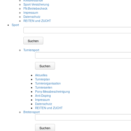
Kreisverbände
Sport-Versicherung
FN-Betriebecheck
Impressum
Datenschutz
REITEN und ZUCHT
Sport
Suchen
Turniersport
Suchen
Aktuelles
Turnierplan
Turnierorganisation
Turnierserien
Pony-Messbescheinigung
Anti-Doping
Impressum
Datenschutz
REITEN und ZUCHT
Breitensport
Suchen