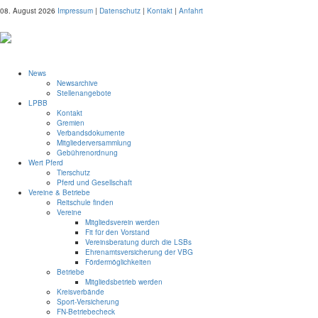
08. August 2026
Impressum
|
Datenschutz
|
Kontakt
|
Anfahrt
News
Newsarchive
Stellenangebote
LPBB
Kontakt
Gremien
Verbandsdokumente
Mitgliederversammlung
Gebührenordnung
Wert Pferd
Tierschutz
Pferd und Gesellschaft
Vereine & Betriebe
Reitschule finden
Vereine
Mitgliedsverein werden
Fit für den Vorstand
Vereinsberatung durch die LSBs
Ehrenamtsversicherung der VBG
Fördermöglichkeiten
Betriebe
Mitgliedsbetrieb werden
Kreisverbände
Sport-Versicherung
FN-Betriebecheck