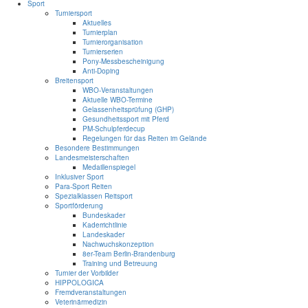
Sport
Turniersport
Aktuelles
Turnierplan
Turnierorganisation
Turnierserien
Pony-Messbescheinigung
Anti-Doping
Breitensport
WBO-Veranstaltungen
Aktuelle WBO-Termine
Gelassenheitsprüfung (GHP)
Gesundheitssport mit Pferd
PM-Schulpferdecup
Regelungen für das Reiten im Gelände
Besondere Bestimmungen
Landesmeisterschaften
Medaillenspiegel
Inklusiver Sport
Para-Sport Reiten
Spezialklassen Reitsport
Sportförderung
Bundeskader
Kaderrichtlinie
Landeskader
Nachwuchskonzeption
8er-Team Berlin-Brandenburg
Training und Betreuung
Turnier der Vorbilder
HIPPOLOGICA
Fremdveranstaltungen
Veterinärmedizin