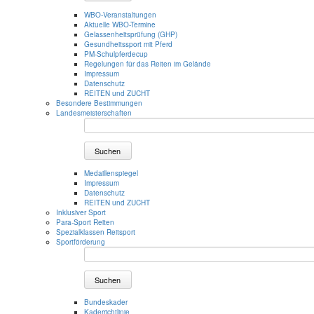
WBO-Veranstaltungen
Aktuelle WBO-Termine
Gelassenheitsprüfung (GHP)
Gesundheitssport mit Pferd
PM-Schulpferdecup
Regelungen für das Reiten im Gelände
Impressum
Datenschutz
REITEN und ZUCHT
Besondere Bestimmungen
Landesmeisterschaften
Suchen
Medaillenspiegel
Impressum
Datenschutz
REITEN und ZUCHT
Inklusiver Sport
Para-Sport Reiten
Spezialklassen Reitsport
Sportförderung
Suchen
Bundeskader
Kaderrichtlinie