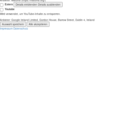
Anbieter:
Matomo (https://matomo.org/)
Extern
Details einblenden
Details ausblenden
Youtube
Wird verwendet, um YouTube-Inhalte zu entsperren.
Anbieter:
Google Ireland Limited, Gordon House, Barrow Street, Dublin 4, Ireland
Auswahl speichern
Alle akzeptieren
Impressum
Datenschutz