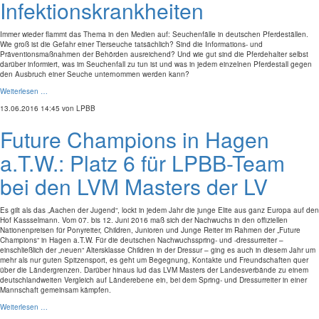
Infektionskrankheiten
Immer wieder flammt das Thema in den Medien auf: Seuchenfälle in deutschen Pferdeställen.
Wie groß ist die Gefahr einer Tierseuche tatsächlich? Sind die Informations- und
Präventionsmaßnahmen der Behörden ausreichend? Und wie gut sind die Pferdehalter selbst
darüber informiert, was im Seuchenfall zu tun ist und was in jedem einzelnen Pferdestall gegen
den Ausbruch einer Seuche unternommen werden kann?
Weiterlesen …
13.06.2016 14:45
von LPBB
Future Champions in Hagen
a.T.W.: Platz 6 für LPBB-Team
bei den LVM Masters der LV
Es gilt als das „Aachen der Jugend“, lockt in jedem Jahr die junge Elite aus ganz Europa auf den
Hof Kassselmann. Vom 07. bis 12. Juni 2016 maß sich der Nachwuchs in den offiziellen
Nationenpreisen für Ponyreiter, Children, Junioren und Junge Reiter im Rahmen der „Future
Champions“ in Hagen a.T.W. Für die deutschen Nachwuchsspring- und -dressurreiter –
einschließlich der „neuen“ Altersklasse Children in der Dressur – ging es auch in diesem Jahr um
mehr als nur guten Spitzensport, es geht um Begegnung, Kontakte und Freundschaften quer
über die Ländergrenzen. Darüber hinaus lud das LVM Masters der Landesverbände zu einem
deutschlandweiten Vergleich auf Länderebene ein, bei dem Spring- und Dressurreiter in einer
Mannschaft gemeinsam kämpfen.
Weiterlesen …