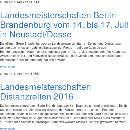
08.06.2016 14:29
von LPBB
Landesmeisterschaften Berlin-
Brandenburg vom 14. bis 17. Juli
in Neustadt/Dosse
Die offenen Berlin-Brandenburgischen Landesmeisterschaften im Spring- und Dressurreiten
werden auch in diesem Jahr im „Sanssouci der Pferde“ – auf dem Gelände des
Brandenburgischen Haupt- und Landgestüts vom 14. bis 17. Juli ausgetragen. Die Kooperation
zwischen dem Reit- und Fahrverein Neustadt/Dosse, dem Gestüt und dem Landesverband
Pferdesport Berlin-Brandenburg hat sich bewährt.
Weiterlesen …
08.06.2016 09:50
von LPBB
Landesmeisterschaften
Distanzreiten 2016
Die Landesmeisterschaften Berlin-Brandenburg 2016 im Distanzreiten sind entschieden: Bei den
Senioren meisterte in Zernikow allein Alexandra Hanssen mit der 12jährigen Partbred-
Araberstute Haara in 13 km/h die gesamten 120 km und sicherte sich damit den Titel. Im stärker
besetzten Starterfeld der Jugendmeisterschaft über 93 km setzte sich Sina-Louise Matzdorf in
13,7 km/h mit dem bereits 23jährigen Arabermix-Wallach Kiasso durch. Wir gratulieren herzlich!
Weiterlesen …