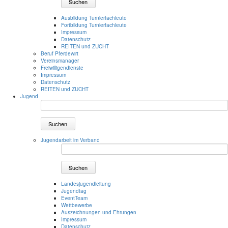
Suchen
Ausbildung Turnierfachleute
Fortbildung Turnierfachleute
Impressum
Datenschutz
REITEN und ZUCHT
Beruf Pferdewirt
Vereinsmanager
Freiwilligendienste
Impressum
Datenschutz
REITEN und ZUCHT
Jugend
Suchen
Jugendarbeit im Verband
Suchen
Landesjugendleitung
Jugendtag
EventTeam
Wettbewerbe
Auszeichnungen und Ehrungen
Impressum
Datenschutz