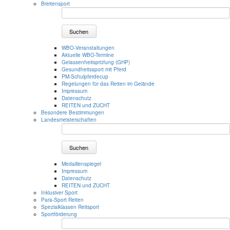
Breitensport
Suchen
WBO-Veranstaltungen
Aktuelle WBO-Termine
Gelassenheitsprüfung (GHP)
Gesundheitssport mit Pferd
PM-Schulpferdecup
Regelungen für das Reiten im Gelände
Impressum
Datenschutz
REITEN und ZUCHT
Besondere Bestimmungen
Landesmeisterschaften
Suchen
Medaillenspiegel
Impressum
Datenschutz
REITEN und ZUCHT
Inklusiver Sport
Para-Sport Reiten
Spezialklassen Reitsport
Sportförderung