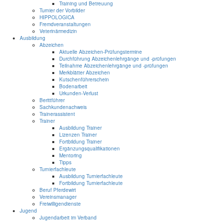
Training und Betreuung
Turnier der Vorbilder
HIPPOLOGICA
Fremdveranstaltungen
Veterinärmedizin
Ausbildung
Abzeichen
Aktuelle Abzeichen-Prüfungstermine
Durchführung Abzeichenlehrgänge und -prüfungen
Teilnahme Abzeichenlehrgänge und -prüfungen
Merkblätter Abzeichen
Kutschenführerschein
Bodenarbeit
Urkunden-Verlust
Berittführer
Sachkundenachweis
Trainerassistent
Trainer
Ausbildung Trainer
Lizenzen Trainer
Fortbildung Trainer
Ergänzungsqualifikationen
Mentoring
Tipps
Turnierfachleute
Ausbildung Turnierfachleute
Fortbildung Turnierfachleute
Beruf Pferdewirt
Vereinsmanager
Freiwilligendienste
Jugend
Jugendarbeit im Verband