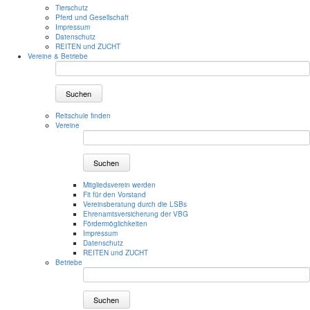
Tierschutz
Pferd und Gesellschaft
Impressum
Datenschutz
REITEN und ZUCHT
Vereine & Betriebe
Suchen
Reitschule finden
Vereine
Suchen
Mitgliedsverein werden
Fit für den Vorstand
Vereinsberatung durch die LSBs
Ehrenamtsversicherung der VBG
Fördermöglichkeiten
Impressum
Datenschutz
REITEN und ZUCHT
Betriebe
Suchen