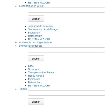
REITEN und ZUCHT
Jugendarbeit im Verein
Suchen
Jugendwarte im Verein
Seminare und Ausbildungen
Impressum
Datenschutz
REITEN und ZUCHT
Kindeswohl und Jugendschutz
Bewegungsangebote
Suchen
Kitas
Schulsport
Therapeutisches Reiten
Hobby Horsing
Impressum
Datenschutz
REITEN und ZUCHT
Projekte
Suchen