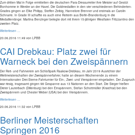
Zum dritten Mal in Folge ermittelten die deutschen Para-Dressurreiter ihre Meister auf Gestüt
Bonhomme in Werder an der Havel. Die Goldmedaillen in den vier verschiedenen Behinderten-
Grades gingen an Elke Philipp, Steffen Zeibig, Hannelore Brenner und erstmals an Carolin
Schnarre. In Grade III schaffte es auch eine Reiterin aus Berlin-Brandenburg in die
Medaillenränge: Martina Benzinger belegte dort mit ihrem 15-jährigen Westfalen Fritzzantino den
zweiten Platz.
Weiterlesen …
20.06.2016 11:49
von LPBB
CAI Drebkau: Platz zwei für
Warneck bei den Zweispännern
Der Reit- und Fahrverein am Schloßpark Raakow-Drebkau, im Jahr 2019 Ausrichter der
Weltmeisterschaften der Zweispännerfahrer, hatte an diesem Wochenende zu einem
Internationalen Drei-Sterne-Fahrturnier für Ein-, Zwei- und Vierspänner eingeladen. Der Zuspruch
war riesig, insgesamt gingen 98 Gespanne aus 13 Nationen an den Start. Die Sieger hießen
Dieter Lauterbach (Dillenburg) bei den Einspännern, Stefan Schottmüller (Kraichtal) bei den
Zweispännern und Chester Weber (USA) bei den Vierspännern.
Weiterlesen …
20.06.2016 11:32
von LPBB
Berliner Meisterschaften
Springen 2016