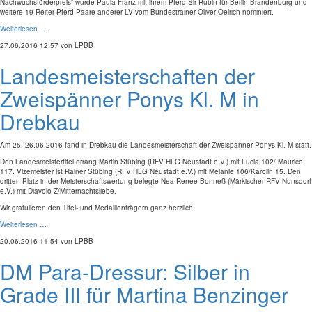
Nachwuchsförderpreis“ wurde Paula Franz mit ihrem Pferd Sir Rubin für Berlin-Brandenburg und
weitere 19 Reiter-Pferd-Paare anderer LV vom Bundestrainer Oliver Oelrich nominiert.
Weiterlesen …
27.06.2016 12:57
von LPBB
Landesmeisterschaften der
Zweispänner Ponys Kl. M in
Drebkau
Am 25.-26.06.2016 fand in Drebkau die Landesmeisterschaft der Zweispänner Ponys Kl. M statt.
Den Landesmeistertitel errang Martin Stübing (RFV HLG Neustadt e.V.) mit Lucia 102/ Maurice
117. Vizemeister ist Rainer Stübing (RFV HLG Neustadt e.V.) mit Melanie 106/Karolin 15. Den
dritten Platz in der Meisterschaftswertung belegte Nea-Renee Bonneß (Märkischer RFV Nunsdorf
e.V.) mit Diavolo Z/Mitternachtsliebe.
Wir gratulieren den Titel- und Medaillenträgern ganz herzlich!
Weiterlesen …
20.06.2016 11:54
von LPBB
DM Para-Dressur: Silber in
Grade III für Martina Benzinger