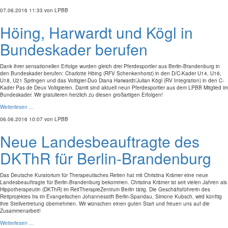
07.06.2016 11:33
von LPBB
Höing, Harwardt und Kögl in
Bundeskader berufen
Dank ihrer sensationellen Erfolge wurden gleich drei Pferdesportler aus Berlin-Brandenburg in
den Bundeskader berufen: Charlotte Höing (RFV Schenkenhorst) in den D/C-Kader U14, U16,
U18, U21 Springen und das Voltigier-Duo Diana Harwardt/Julian Kögl (RV Integration) in den C-
Kader Pas de Deux Voltigieren. Damit sind aktuell neun Pferdesportler aus dem LPBB Mitglied im
Bundeskader. Wir gratulieren herzlich zu diesen großartigen Erfolgen!
Weiterlesen …
06.06.2016 10:07
von LPBB
Neue Landesbeauftragte des
DKThR für Berlin-Brandenburg
Das Deutsche Kuratorium für Therapeutisches Reiten hat mit Christina Krämer eine neue
Landesbeauftragte für Berlin-Brandenburg bekommen. Christina Krämer ist seit vielen Jahren als
Hippotherapeutin (DKThR) im ReitTherapieZentrum Berlin tätig. Die Geschäftsführerin des
Reitprojektes Ira im Evangelischen Johannesstift Berlin-Spandau, Simone Kubsch, wird künftig
ihre Stellvertretung übernehmen. Wir wünschen einen guten Start und freuen uns auf die
Zusammenarbeit!
Weiterlesen …