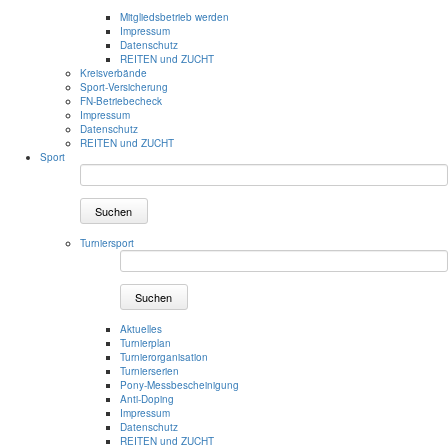
Mitgliedsbetrieb werden
Impressum
Datenschutz
REITEN und ZUCHT
Kreisverbände
Sport-Versicherung
FN-Betriebecheck
Impressum
Datenschutz
REITEN und ZUCHT
Sport
Suchen
Turniersport
Suchen
Aktuelles
Turnierplan
Turnierorganisation
Turnierserien
Pony-Messbescheinigung
Anti-Doping
Impressum
Datenschutz
REITEN und ZUCHT