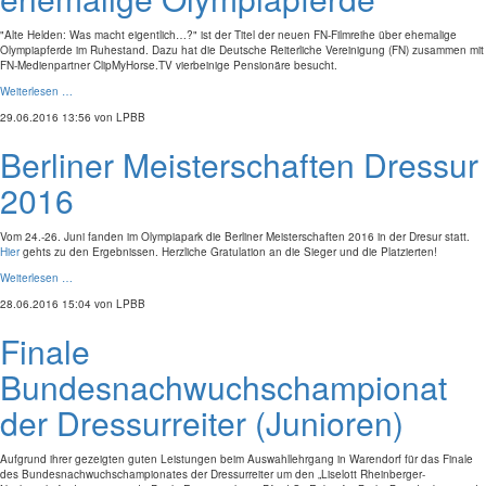
"Alte Helden: Was macht eigentlich…?" ist der Titel der neuen FN-Filmreihe über ehemalige
Olympiapferde im Ruhestand. Dazu hat die Deutsche Reiterliche Vereinigung (FN) zusammen mit
FN-Medienpartner ClipMyHorse.TV vierbeinige Pensionäre besucht.
Weiterlesen …
29.06.2016 13:56
von LPBB
Berliner Meisterschaften Dressur
2016
Vom 24.-26. Juni fanden im Olympiapark die Berliner Meisterschaften 2016 in der Dresur statt.
Hier
gehts zu den Ergebnissen. Herzliche Gratulation an die Sieger und die Platzierten!
Weiterlesen …
28.06.2016 15:04
von LPBB
Finale
Bundesnachwuchschampionat
der Dressurreiter (Junioren)
Aufgrund ihrer gezeigten guten Leistungen beim Auswahllehrgang in Warendorf für das Finale
des Bundesnachwuchschampionates der Dressurreiter um den „Liselott Rheinberger-