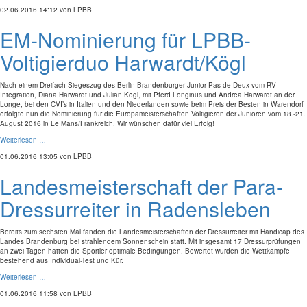
02.06.2016 14:12
von LPBB
EM-Nominierung für LPBB-
Voltigierduo Harwardt/Kögl
Nach einem Dreifach-Siegeszug des Berlin-Brandenburger Junior-Pas de Deux vom RV
Integration, Diana Harwardt und Julian Kögl, mit Pferd Longinus und Andrea Harwardt an der
Longe, bei den CVI’s in Italien und den Niederlanden sowie beim Preis der Besten in Warendorf
erfolgte nun die Nominierung für die Europameisterschaften Voltigieren der Junioren vom 18.-21.
August 2016 in Le Mans/Frankreich. Wir wünschen dafür viel Erfolg!
Weiterlesen …
01.06.2016 13:05
von LPBB
Landesmeisterschaft der Para-
Dressurreiter in Radensleben
Bereits zum sechsten Mal fanden die Landesmeisterschaften der Dressurreiter mit Handicap des
Landes Brandenburg bei strahlendem Sonnenschein statt. Mit insgesamt 17 Dressurprüfungen
an zwei Tagen hatten die Sportler optimale Bedingungen. Bewertet wurden die Wettkämpfe
bestehend aus Individual-Test und Kür.
Weiterlesen …
01.06.2016 11:58
von LPBB