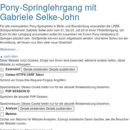
Pony-Springlehrgang mit
Gabriele Selke-John
Für alle interessierten Pony-Springreiter in Berlin und Brandenburg veranstaltet die LPBB-
Stützpunkttrainerin Gabriele Selke-John vom 01. bis 03. Juli 2016 einen Förderlehrgang. Um
Euch für den Lehrgang anzumelden solltet Ihr zusammen mit Eurem Pony mindestens E-
Springen platziert sein. Großpferde können auch mitgebracht werden. Und keine Scheu bei der
Anmeldung, wir freuen uns über viele neue Gesichter!
Weiterlesen …
▲ nach oben
Diese Website nutzt Cookies. Einige von ihnen sind essenziell, während andere helfen, diese
Website zu verbessern.
Essenziell
Details einblenden
Details ausblenden
Contao HTTPS CSRF Token
Schützt vor Cross-Site-Request-Forgery Angriffen.
Speicherdauer:
Dieses Cookie bleibt nur für die aktuelle Browsersitzung bestehen.
PHP SESSION ID
Speichert die aktuelle PHP-Session.
Speicherdauer:
Dieses Cookie bleibt nur für die aktuelle Browsersitzung bestehen.
Analyse
Details einblenden
Details ausblenden
Matomo
Cookie von Matomo für Website-Analysen. Erzeugt statistische Daten darüber, wie die Besucher
die Website nutzen.