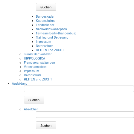
Suchen
Bundeskader
Kaderrichtlinie
Landeskader
Nachwuchskonzeption
8er-Team Berlin-Brandenburg
Training und Betreuung
Impressum
Datenschutz
REITEN und ZUCHT
Turnier der Vorbilder
HIPPOLOGICA
Fremdveranstaltungen
Veterinärmedizin
Impressum
Datenschutz
REITEN und ZUCHT
Ausbildung
Suchen
Abzeichen
Suchen