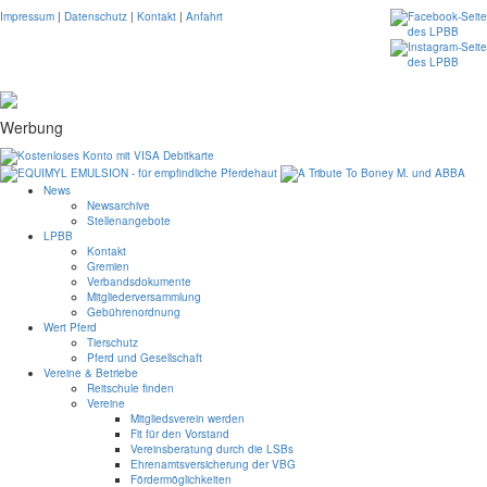
Impressum
|
Datenschutz
|
Kontakt
|
Anfahrt
Werbung
News
Newsarchive
Stellenangebote
LPBB
Kontakt
Gremien
Verbandsdokumente
Mitgliederversammlung
Gebührenordnung
Wert Pferd
Tierschutz
Pferd und Gesellschaft
Vereine & Betriebe
Reitschule finden
Vereine
Mitgliedsverein werden
Fit für den Vorstand
Vereinsberatung durch die LSBs
Ehrenamtsversicherung der VBG
Fördermöglichkeiten