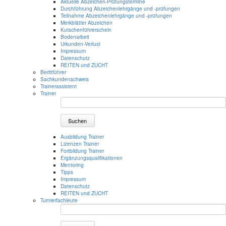
Aktuelle Abzeichen-Prüfungstermine
Durchführung Abzeichenlehrgänge und -prüfungen
Teilnahme Abzeichenlehrgänge und -prüfungen
Merkblätter Abzeichen
Kutschenführerschein
Bodenarbeit
Urkunden-Verlust
Impressum
Datenschutz
REITEN und ZUCHT
Berittführer
Sachkundenachweis
Trainerassistent
Trainer
Suchen
Ausbildung Trainer
Lizenzen Trainer
Fortbildung Trainer
Ergänzungsqualifikationen
Mentoring
Tipps
Impressum
Datenschutz
REITEN und ZUCHT
Turnierfachleute