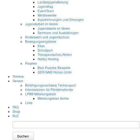
Landesjugendleitung
Jugendtag
EventTeam
Wettbewerbe
Auszeichnungen und Ehrungen
Jugendarbeit im Verein
Jugendwarte im Verein
Seminare und Ausbildungen
Kindeswohl und Jugendschutz
Bewegungsangebote
Kitas
Schulsport
Therapeutisches Reiten
Hobby Horsing
Projekte
Best Practice Beispiele
GER-NAM Horses Unite
Termine
Service
Befähigungsnachweis Tiertransport
Informationen für Pferdehaltende
LPBB-Mitteilungsblatt
Mitteilungsblatt Archiv
Links
FAQ
Shop
RuZ
Suchen