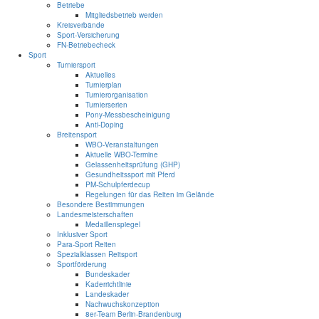
Betriebe
Mitgliedsbetrieb werden
Kreisverbände
Sport-Versicherung
FN-Betriebecheck
Sport
Turniersport
Aktuelles
Turnierplan
Turnierorganisation
Turnierserien
Pony-Messbescheinigung
Anti-Doping
Breitensport
WBO-Veranstaltungen
Aktuelle WBO-Termine
Gelassenheitsprüfung (GHP)
Gesundheitssport mit Pferd
PM-Schulpferdecup
Regelungen für das Reiten im Gelände
Besondere Bestimmungen
Landesmeisterschaften
Medaillenspiegel
Inklusiver Sport
Para-Sport Reiten
Spezialklassen Reitsport
Sportförderung
Bundeskader
Kaderrichtlinie
Landeskader
Nachwuchskonzeption
8er-Team Berlin-Brandenburg