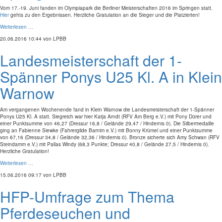
Vom 17.-19. Juni fanden im Olympiapark die Berliner Meisterschaften 2016 im Springen statt.
Hier
gehts zu den Ergebnissen. Herzliche Gratulation an die Sieger und die Platzierten!
Weiterlesen …
20.06.2016 10:44
von LPBB
Landesmeisterschaft der 1-
Spänner Ponys U25 Kl. A in Klein
Warnow
Am vergangenen Wochenende fand in Klein Warnow die Landesmeisterschaft der 1-Spänner
Ponys U25 Kl. A statt. Siegreich war hier Katja Arndt (RFV Am Berg e.V.) mit Pony Dürer und
einer Punktsumme von 46,27 (Dressur 16,8 / Gelände 29,47 / Hindernis 0). Die Silbermedaille
ging an Fabienne Siewke (Fahrergilde Barnim e.V.) mit Bonny Krümel und einer Punktsumme
von 67,16 (Dressur 34,8 / Gelände 32,36 / Hindernis 0). Bronze sicherte sich Amy Schwan (RFV
Steindamm e.V.) mit Pallas Windy (68,3 Punkte; Dressur 40,8 / Gelände 27,5 / Hindernis 0).
Herzliche Gratulation!
Weiterlesen …
15.06.2016 09:17
von LPBB
HFP-Umfrage zum Thema
Pferdeseuchen und